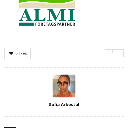
0
likes
Author
Sofia Arkestål