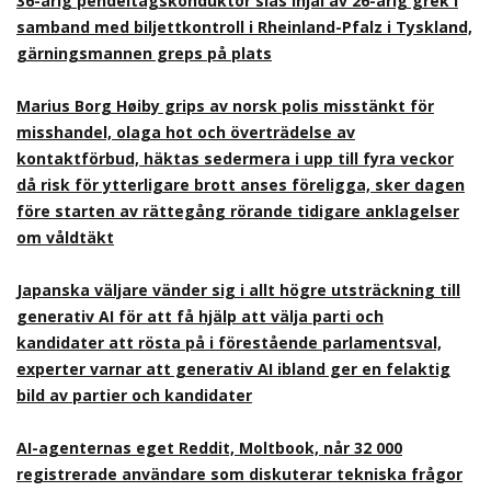
36-årig pendeltågskonduktör slås ihjäl av 26-årig grek i
samband med biljettkontroll i Rheinland-Pfalz i Tyskland,
gärningsmannen greps på plats
Marius Borg Høiby grips av norsk polis misstänkt för
misshandel, olaga hot och överträdelse av
kontaktförbud, häktas sedermera i upp till fyra veckor
då risk för ytterligare brott anses föreligga, sker dagen
före starten av rättegång rörande tidigare anklagelser
om våldtäkt
Japanska väljare vänder sig i allt högre utsträckning till
generativ AI för att få hjälp att välja parti och
kandidater att rösta på i förestående parlamentsval,
experter varnar att generativ AI ibland ger en felaktig
bild av partier och kandidater
AI-agenternas eget Reddit, Moltbook, når 32 000
registrerade användare som diskuterar tekniska frågor