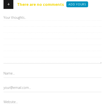
+
There are no comments
ADD YOURS