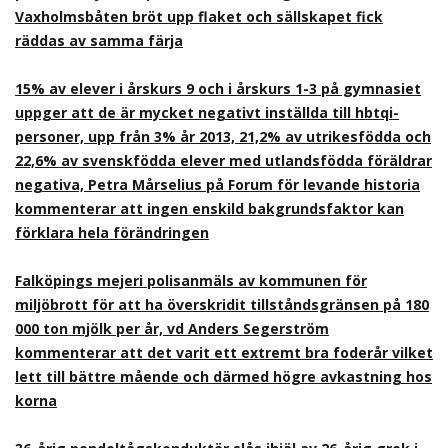
Vaxholmsbåten bröt upp flaket och sällskapet fick
räddas av samma färja
15% av elever i årskurs 9 och i årskurs 1-3 på gymnasiet
uppger att de är mycket negativt inställda till hbtqi-
personer, upp från 3% år 2013, 21,2% av utrikesfödda och
22,6% av svenskfödda elever med utlandsfödda föräldrar
negativa, Petra Mårselius på Forum för levande historia
kommenterar att ingen enskild bakgrundsfaktor kan
förklara hela förändringen
Falköpings mejeri polisanmäls av kommunen för
miljöbrott för att ha överskridit tillståndsgränsen på 180
000 ton mjölk per år, vd Anders Segerström
kommenterar att det varit ett extremt bra foderår vilket
lett till bättre mående och därmed högre avkastning hos
korna