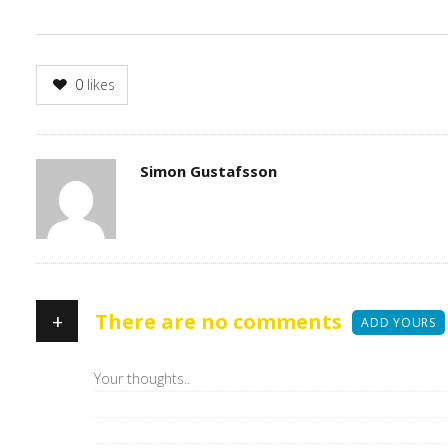
0
likes
Author
Simon Gustafsson
+
There are no comments
ADD YOURS