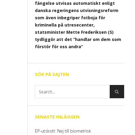
fängelse utvisas automatiskt enligt
danska regeringens utvisningsreform
som även inbegriper fotboja för
kriminella på utresecenter,
statsminister Mette Frederiksen (S)
tydliggör att det ”handlar om dem som
förstör för oss andra”
SÖK PÅ SAJTEN
SENASTE INLÄGGEN
EP-utskott: Nej till biometrisk