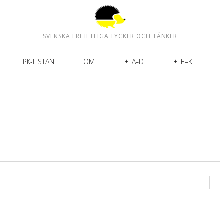
SVENSKA FRIHETLIGA TYCKER OCH TÄNKER
PK-LISTAN
OM
A–D
E–K