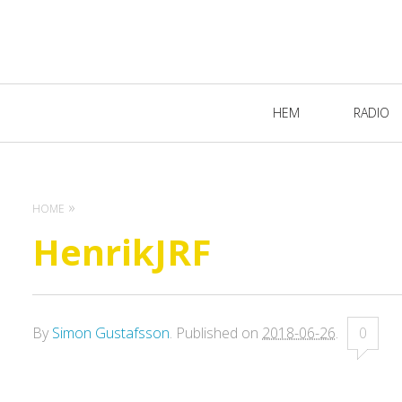
Primary
HEM
RADIO
Navigation
HOME
HenrikJRF
By
Simon Gustafsson
.
Published on
2018-06-26
.
0