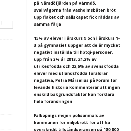
på Nämdöfjärden på Värmdö,
svallvågorna från Vaxholmsbåten bröt
upp flaket och sällskapet fick räddas av
samma färja
15% av elever i årskurs 9 och i årskurs 1-
3 på gymnasiet uppger att de är mycket
negativt inställda till hbtqi-personer,
upp från 3% år 2013, 21,2% av
utrikesfödda och 22,6% av svenskfödda
elever med utlandsfödda föräldrar
negativa, Petra Mårselius på Forum för
levande historia kommenterar att ingen
enskild bakgrundsfaktor kan förklara
hela förändringen
Falköpings mejeri polisanmäls av
kommunen för miljöbrott för att ha
överskridit tillståndsgränsen på 180 000