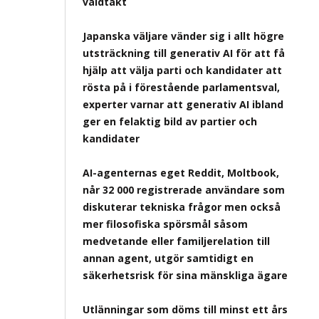
våldtäkt
Japanska väljare vänder sig i allt högre
utsträckning till generativ AI för att få
hjälp att välja parti och kandidater att
rösta på i förestående parlamentsval,
experter varnar att generativ AI ibland
ger en felaktig bild av partier och
kandidater
AI-agenternas eget Reddit, Moltbook,
når 32 000 registrerade användare som
diskuterar tekniska frågor men också
mer filosofiska spörsmål såsom
medvetande eller familjerelation till
annan agent, utgör samtidigt en
säkerhetsrisk för sina mänskliga ägare
Utlänningar som döms till minst ett års