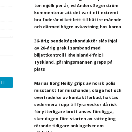
ton mjölk per år, vd Anders Segerström
kommenterar att det varit ett extremt
bra foderår vilket lett till bättre mående
och därmed högre avkastning hos korna
36-årig pendeltågskonduktör slås ihjäl
av 26-årig grek i samband med
biljettkontroll i Rheinland-Pfalz i
Tyskland, gärningsmannen greps på
plats
Marius Borg Høiby grips av norsk polis
misstänkt för misshandel, olaga hot och
överträdelse av kontaktförbud, häktas
sedermera i upp till fyra veckor då risk
för ytterligare brott anses föreligga,
sker dagen före starten av rättegång
rörande tidigare anklagelser om