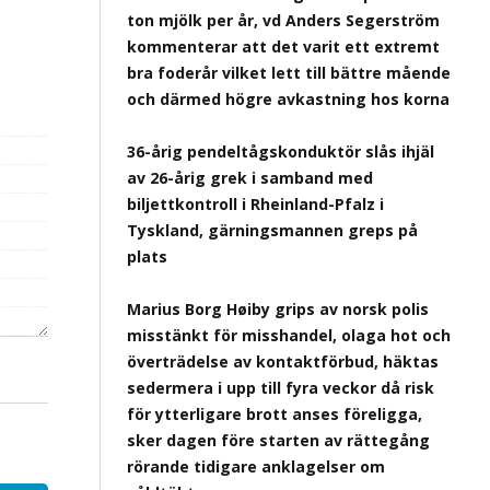
ton mjölk per år, vd Anders Segerström
kommenterar att det varit ett extremt
bra foderår vilket lett till bättre mående
och därmed högre avkastning hos korna
36-årig pendeltågskonduktör slås ihjäl
av 26-årig grek i samband med
biljettkontroll i Rheinland-Pfalz i
Tyskland, gärningsmannen greps på
plats
Marius Borg Høiby grips av norsk polis
misstänkt för misshandel, olaga hot och
överträdelse av kontaktförbud, häktas
sedermera i upp till fyra veckor då risk
för ytterligare brott anses föreligga,
sker dagen före starten av rättegång
rörande tidigare anklagelser om