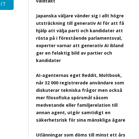
våldtäkt
Japanska väljare vänder sig i allt högre
utsträckning till generativ AI för att få
hjälp att välja parti och kandidater att
rösta på i förestående parlamentsval,
experter varnar att generativ AI ibland
ger en felaktig bild av partier och
kandidater
AI-agenternas eget Reddit, Moltbook,
når 32 000 registrerade användare som
diskuterar tekniska frågor men också
mer filosofiska spörsmål såsom
medvetande eller familjerelation till
annan agent, utgör samtidigt en
säkerhetsrisk för sina mänskliga ägare
Utlänningar som döms till minst ett års