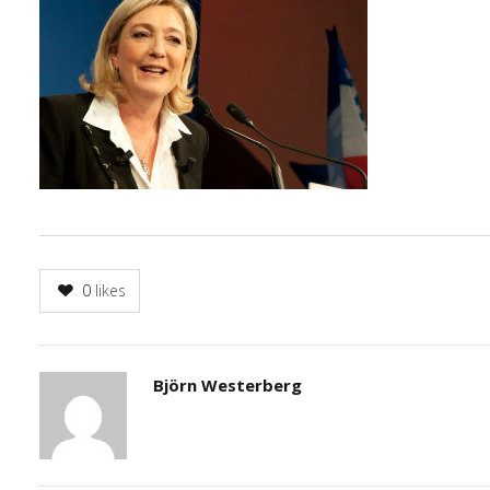
0
likes
Author
Björn Westerberg