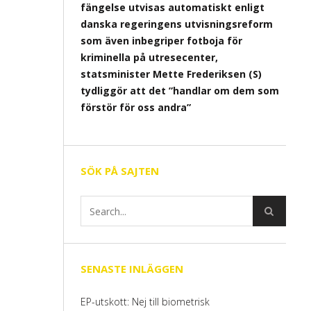
fängelse utvisas automatiskt enligt
danska regeringens utvisningsreform
som även inbegriper fotboja för
kriminella på utresecenter,
statsminister Mette Frederiksen (S)
tydliggör att det ”handlar om dem som
förstör för oss andra”
SÖK PÅ SAJTEN
SENASTE INLÄGGEN
EP-utskott: Nej till biometrisk