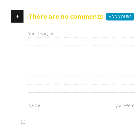
+
There are no comments
ADD YOURS