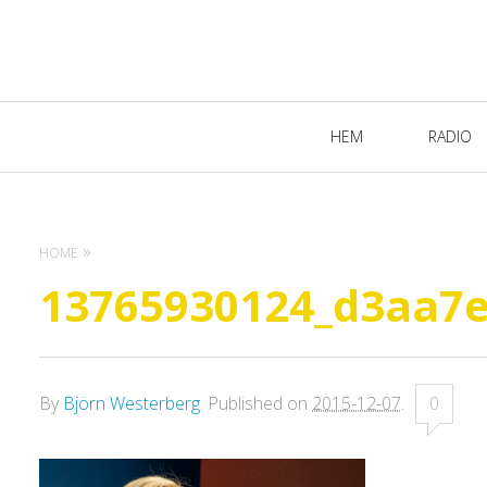
Primary
HEM
RADIO
Navigation
HOME
13765930124_d3aa7
By
Björn Westerberg
.
Published on
2015-12-07
.
0