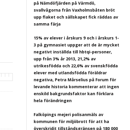
på Nämdöfjärden på Värmdö,
svallvågorna från Vaxholmsbåten bröt
upp flaket och sällskapet fick räddas av
samma färja
15% av elever i årskurs 9 och i årskurs 1-
3 på gymnasiet uppger att de är mycket
negativt inställda till hbtqi-personer,
upp från 3% år 2013, 21,2% av
utrikesfödda och 22,6% av svenskfödda
elever med utlandsfödda föräldrar
negativa, Petra Mårselius på Forum för
levande historia kommenterar att ingen
enskild bakgrundsfaktor kan förklara
hela förändringen
Falköpings mejeri polisanmäls av
kommunen för miljöbrott för att ha
överskridit tillståndsgränsen på 180 000