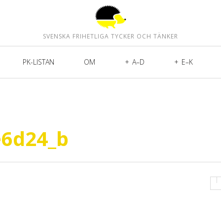
SVENSKA FRIHETLIGA TYCKER OCH TÄNKER
PK-LISTAN
OM
A–D
E–K
e6d24_b