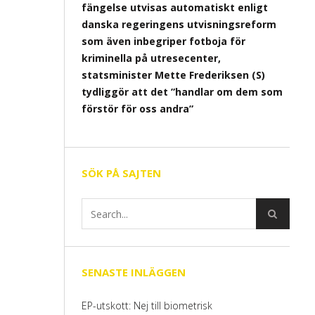
fängelse utvisas automatiskt enligt
danska regeringens utvisningsreform
som även inbegriper fotboja för
kriminella på utresecenter,
statsminister Mette Frederiksen (S)
tydliggör att det ”handlar om dem som
förstör för oss andra”
SÖK PÅ SAJTEN
SENASTE INLÄGGEN
EP-utskott: Nej till biometrisk