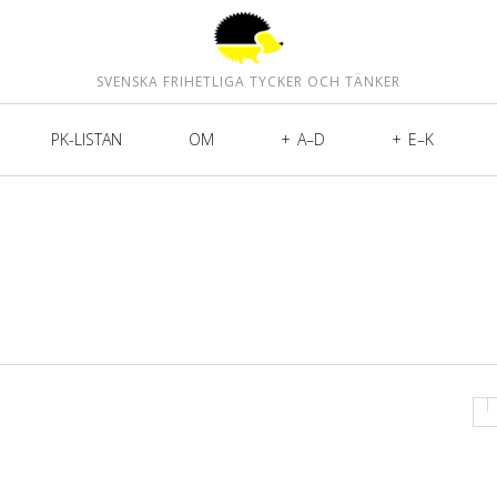
SVENSKA FRIHETLIGA TYCKER OCH TÄNKER
PK-LISTAN
OM
A–D
E–K