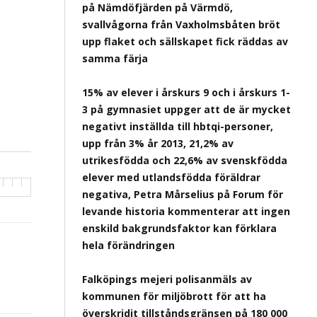
på Nämdöfjärden på Värmdö,
svallvågorna från Vaxholmsbåten bröt
upp flaket och sällskapet fick räddas av
samma färja
15% av elever i årskurs 9 och i årskurs 1-
3 på gymnasiet uppger att de är mycket
negativt inställda till hbtqi-personer,
upp från 3% år 2013, 21,2% av
utrikesfödda och 22,6% av svenskfödda
elever med utlandsfödda föräldrar
negativa, Petra Mårselius på Forum för
levande historia kommenterar att ingen
enskild bakgrundsfaktor kan förklara
hela förändringen
Falköpings mejeri polisanmäls av
kommunen för miljöbrott för att ha
överskridit tillståndsgränsen på 180 000