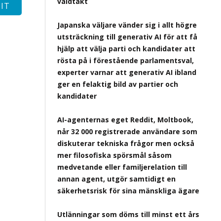
våldtäkt
Japanska väljare vänder sig i allt högre
utsträckning till generativ AI för att få
hjälp att välja parti och kandidater att
rösta på i förestående parlamentsval,
experter varnar att generativ AI ibland
ger en felaktig bild av partier och
kandidater
AI-agenternas eget Reddit, Moltbook,
når 32 000 registrerade användare som
diskuterar tekniska frågor men också
mer filosofiska spörsmål såsom
medvetande eller familjerelation till
annan agent, utgör samtidigt en
säkerhetsrisk för sina mänskliga ägare
Utlänningar som döms till minst ett års