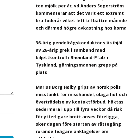
ton mjölk per år, vd Anders Segerström
kommenterar att det varit ett extremt
bra foderår vilket lett till bättre mående
och därmed högre avkastning hos korna
36-årig pendeltågskonduktör slås ihjäl
av 26-årig grek i samband med
biljettkontroll i Rheinland-Pfalz i
Tyskland, gärningsmannen greps på
plats
Marius Borg Høiby grips av norsk polis
misstänkt för misshandel, olaga hot och
överträdelse av kontaktförbud, häktas
sedermera i upp till fyra veckor då risk
för ytterligare brott anses föreligga,
sker dagen före starten av rättegång
rörande tidigare anklagelser om