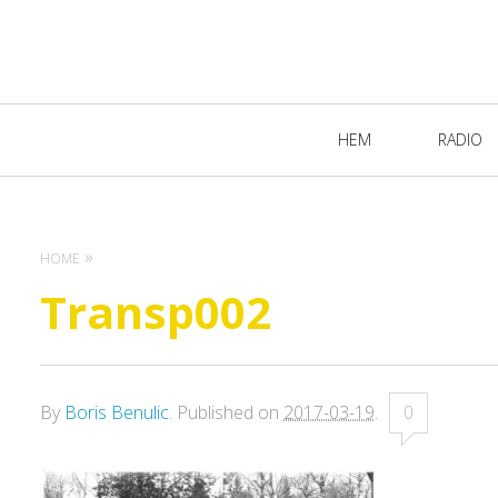
Primary
HEM
RADIO
Navigation
HOME
Transp002
By
Boris Benulic
.
Published on
2017-03-19
.
0