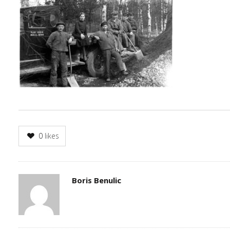
0
likes
Author
Boris Benulic