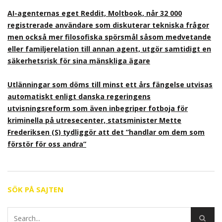
AI-agenternas eget Reddit, Moltbook, når 32 000
registrerade användare som diskuterar tekniska frågor
men också mer filosofiska spörsmål såsom medvetande
eller familjerelation till annan agent, utgör samtidigt en
säkerhetsrisk för sina mänskliga ägare
Utlänningar som döms till minst ett års fängelse utvisas
automatiskt enligt danska regeringens
utvisningsreform som även inbegriper fotboja för
kriminella på utresecenter, statsminister Mette
Frederiksen (S) tydliggör att det ”handlar om dem som
förstör för oss andra”
SÖK PÅ SAJTEN