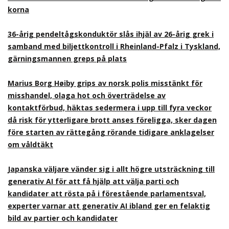
korna
36-årig pendeltågskonduktör slås ihjäl av 26-årig grek i
samband med biljettkontroll i Rheinland-Pfalz i Tyskland,
gärningsmannen greps på plats
Marius Borg Høiby grips av norsk polis misstänkt för
misshandel, olaga hot och överträdelse av
kontaktförbud, häktas sedermera i upp till fyra veckor
då risk för ytterligare brott anses föreligga, sker dagen
före starten av rättegång rörande tidigare anklagelser
om våldtäkt
Japanska väljare vänder sig i allt högre utsträckning till
generativ AI för att få hjälp att välja parti och
kandidater att rösta på i förestående parlamentsval,
experter varnar att generativ AI ibland ger en felaktig
bild av partier och kandidater