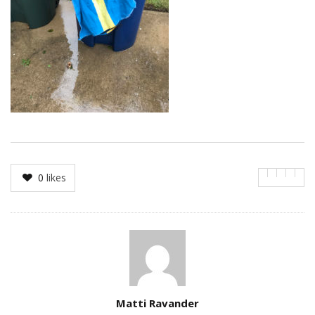
0
likes
Author
Matti Ravander