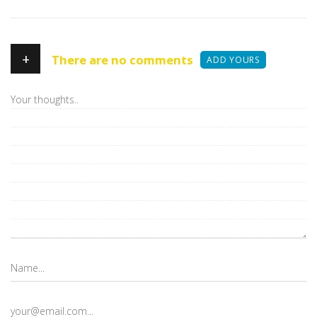
+
There are no comments
ADD YOURS