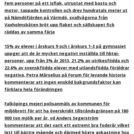
Fem personer på ett isflak, utrustat med bastu och
motor, tappade kontrollen och drev hundratals meter ut
på Nämdöfjärden på Värmdö, svallvågorna från
Vaxholmsbåten bröt upp flaket och sällskapet fick
räddas av samma färja
15% av elever i årskurs 9 och i årskurs 1-3 på gymnasiet
uppger att de är mycket negativt inställda till hbtqi-
personer, upp från 3% år 2013, 21,2% av utrikesfödda och
22,6% av svenskfödda elever med utlandsfödda föräldrar
negativa, Petra Mårselius på Forum för levande historia
kommenterar att ingen enskild bakgrundsfaktor kan
förklara hela förändringen
Falköpings mejeri polisanmäls av kommunen för
miljöbrott för att ha överskridit tillståndsgränsen på 180
000 ton mjölk per år, vd Anders Segerström
kommenterar att det varit ett extremt bra foderår vilket
lett till bättre mående och därmed högre avkastning hos