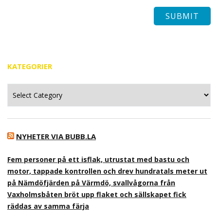
KATEGORIER
Kategorier
NYHETER VIA BUBB.LA
Fem personer på ett isflak, utrustat med bastu och
motor, tappade kontrollen och drev hundratals meter ut
på Nämdöfjärden på Värmdö, svallvågorna från
Vaxholmsbåten bröt upp flaket och sällskapet fick
räddas av samma färja