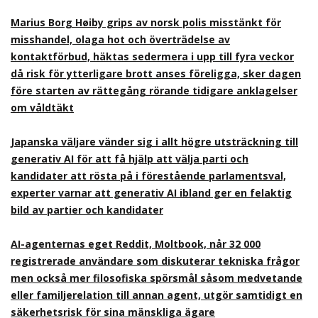
Marius Borg Høiby grips av norsk polis misstänkt för
misshandel, olaga hot och överträdelse av
kontaktförbud, häktas sedermera i upp till fyra veckor
då risk för ytterligare brott anses föreligga, sker dagen
före starten av rättegång rörande tidigare anklagelser
om våldtäkt
Japanska väljare vänder sig i allt högre utsträckning till
generativ AI för att få hjälp att välja parti och
kandidater att rösta på i förestående parlamentsval,
experter varnar att generativ AI ibland ger en felaktig
bild av partier och kandidater
AI-agenternas eget Reddit, Moltbook, når 32 000
registrerade användare som diskuterar tekniska frågor
men också mer filosofiska spörsmål såsom medvetande
eller familjerelation till annan agent, utgör samtidigt en
säkerhetsrisk för sina mänskliga ägare