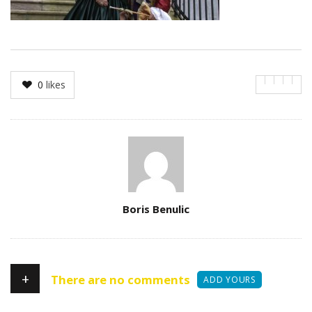
0
likes
Author
Boris Benulic
+
There are no comments
ADD YOURS