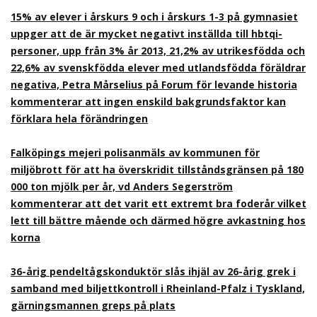
15% av elever i årskurs 9 och i årskurs 1-3 på gymnasiet
uppger att de är mycket negativt inställda till hbtqi-
personer, upp från 3% år 2013, 21,2% av utrikesfödda och
22,6% av svenskfödda elever med utlandsfödda föräldrar
negativa, Petra Mårselius på Forum för levande historia
kommenterar att ingen enskild bakgrundsfaktor kan
förklara hela förändringen
Falköpings mejeri polisanmäls av kommunen för
miljöbrott för att ha överskridit tillståndsgränsen på 180
000 ton mjölk per år, vd Anders Segerström
kommenterar att det varit ett extremt bra foderår vilket
lett till bättre mående och därmed högre avkastning hos
korna
36-årig pendeltågskonduktör slås ihjäl av 26-årig grek i
samband med biljettkontroll i Rheinland-Pfalz i Tyskland,
gärningsmannen greps på plats