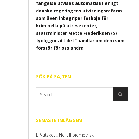
fängelse utvisas automatiskt enligt
danska regeringens utvisningsreform
som även inbegriper fotboja för
kriminella på utresecenter,
statsminister Mette Frederiksen (S)
tydliggör att det ”handlar om dem som
förstör för oss andra”
SÖK PÅ SAJTEN
SENASTE INLÄGGEN
EP-utskott: Nej till biometrisk