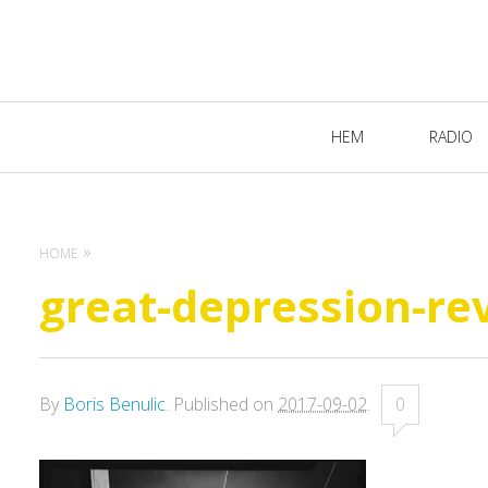
Primary
HEM
RADIO
Navigation
HOME
great-depression-re
By
Boris Benulic
.
Published on
2017-09-02
.
0