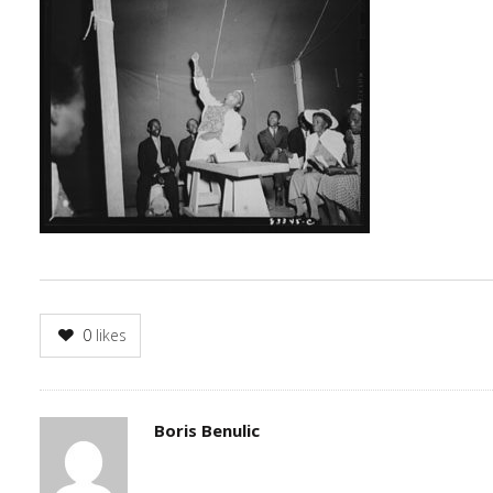
0
likes
Author
Boris Benulic