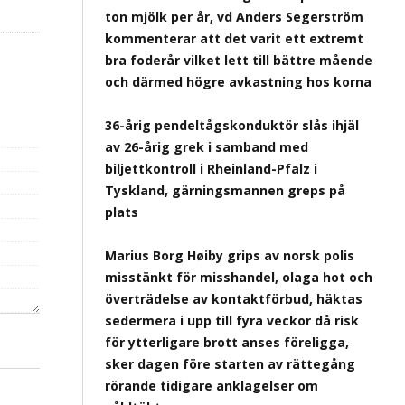
ton mjölk per år, vd Anders Segerström
kommenterar att det varit ett extremt
bra foderår vilket lett till bättre mående
och därmed högre avkastning hos korna
36-årig pendeltågskonduktör slås ihjäl
av 26-årig grek i samband med
biljettkontroll i Rheinland-Pfalz i
Tyskland, gärningsmannen greps på
plats
Marius Borg Høiby grips av norsk polis
misstänkt för misshandel, olaga hot och
överträdelse av kontaktförbud, häktas
sedermera i upp till fyra veckor då risk
för ytterligare brott anses föreligga,
sker dagen före starten av rättegång
rörande tidigare anklagelser om