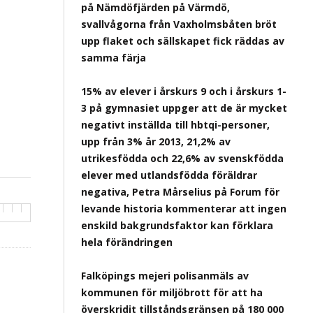
på Nämdöfjärden på Värmdö,
svallvågorna från Vaxholmsbåten bröt
upp flaket och sällskapet fick räddas av
samma färja
15% av elever i årskurs 9 och i årskurs 1-
3 på gymnasiet uppger att de är mycket
negativt inställda till hbtqi-personer,
upp från 3% år 2013, 21,2% av
utrikesfödda och 22,6% av svenskfödda
elever med utlandsfödda föräldrar
negativa, Petra Mårselius på Forum för
levande historia kommenterar att ingen
enskild bakgrundsfaktor kan förklara
hela förändringen
Falköpings mejeri polisanmäls av
kommunen för miljöbrott för att ha
överskridit tillståndsgränsen på 180 000