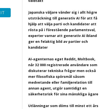
våldtäkt
Japanska väljare vänder sig i allt högre
utsträckning till generativ AI för att få
hjälp att välja parti och kandidater att
rösta på i förestående parlamentsval,
experter varnar att generativ AI ibland
ger en felaktig bild av partier och
kandidater
AI-agenternas eget Reddit, Moltbook,
når 32 000 registrerade användare som
diskuterar tekniska frågor men också
mer filosofiska spörsmål såsom
medvetande eller familjerelation till
annan agent, utgör samtidigt en
säkerhetsrisk för sina mänskliga ägare
Utlänningar som döms till minst ett års