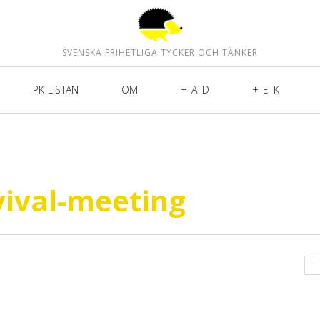
SVENSKA FRIHETLIGA TYCKER OCH TÄNKER
PK-LISTAN
OM
A–D
E–K
vival-meeting