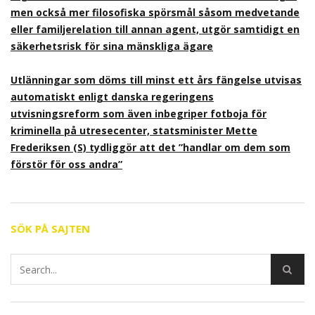
men också mer filosofiska spörsmål såsom medvetande
eller familjerelation till annan agent, utgör samtidigt en
säkerhetsrisk för sina mänskliga ägare
Utlänningar som döms till minst ett års fängelse utvisas
automatiskt enligt danska regeringens
utvisningsreform som även inbegriper fotboja för
kriminella på utresecenter, statsminister Mette
Frederiksen (S) tydliggör att det ”handlar om dem som
förstör för oss andra”
SÖK PÅ SAJTEN