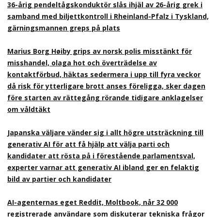
36-årig pendeltågskonduktör slås ihjäl av 26-årig grek i
samband med biljettkontroll i Rheinland-Pfalz i Tyskland,
gärningsmannen greps på plats
Marius Borg Høiby grips av norsk polis misstänkt för
misshandel, olaga hot och överträdelse av
kontaktförbud, häktas sedermera i upp till fyra veckor
då risk för ytterligare brott anses föreligga, sker dagen
före starten av rättegång rörande tidigare anklagelser
om våldtäkt
Japanska väljare vänder sig i allt högre utsträckning till
generativ AI för att få hjälp att välja parti och
kandidater att rösta på i förestående parlamentsval,
experter varnar att generativ AI ibland ger en felaktig
bild av partier och kandidater
AI-agenternas eget Reddit, Moltbook, når 32 000
registrerade användare som diskuterar tekniska frågor