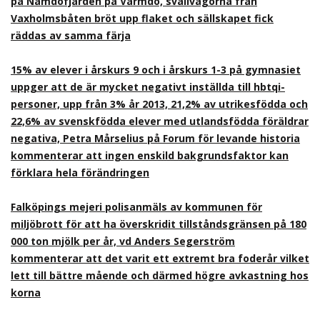
på Nämdöfjärden på Värmdö, svallvågorna från
Vaxholmsbåten bröt upp flaket och sällskapet fick
räddas av samma färja
15% av elever i årskurs 9 och i årskurs 1-3 på gymnasiet
uppger att de är mycket negativt inställda till hbtqi-
personer, upp från 3% år 2013, 21,2% av utrikesfödda och
22,6% av svenskfödda elever med utlandsfödda föräldrar
negativa, Petra Mårselius på Forum för levande historia
kommenterar att ingen enskild bakgrundsfaktor kan
förklara hela förändringen
Falköpings mejeri polisanmäls av kommunen för
miljöbrott för att ha överskridit tillståndsgränsen på 180
000 ton mjölk per år, vd Anders Segerström
kommenterar att det varit ett extremt bra foderår vilket
lett till bättre mående och därmed högre avkastning hos
korna