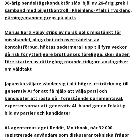
36-årig pendeltågskonduktör slås ihjäl av 26-årig grek i
samband med biljettkontroll i Rheinland-Pfalz i Tyskland,
gärningsmannen greps på plats
Marius Borg Høiby grips av norsk polis misstänkt för
misshandel, olaga hot och överträdelse av
kontaktförbud, häktas sedermera i upp till fyra veckor
då risk för ytterligare brott anses föreligga, sker dagen
före starten av rättegång rörande tidigare anklagelser
om våldtäkt
Japanska väljare vänder sig i allt högre utsträckning till
generativ AI för att få hjälp att välja parti och
kandidater att rösta på i förestående parlamentsval,
experter varnar att generativ AI ibland ger en felaktig
bild av partier och kandidater
AI-agenternas eget Reddit, Moltbook, når 32 000
registrerade användare som diskuterar tekniska frågor