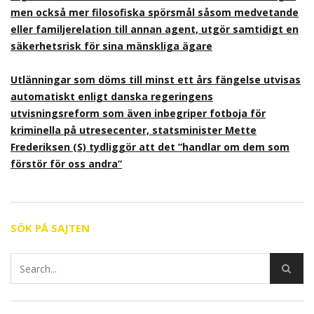
men också mer filosofiska spörsmål såsom medvetande
eller familjerelation till annan agent, utgör samtidigt en
säkerhetsrisk för sina mänskliga ägare
Utlänningar som döms till minst ett års fängelse utvisas
automatiskt enligt danska regeringens
utvisningsreform som även inbegriper fotboja för
kriminella på utresecenter, statsminister Mette
Frederiksen (S) tydliggör att det ”handlar om dem som
förstör för oss andra”
SÖK PÅ SAJTEN