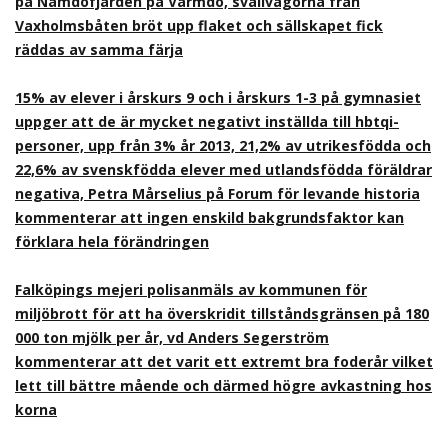
på Nämdöfjärden på Värmdö, svallvågorna från
Vaxholmsbåten bröt upp flaket och sällskapet fick
räddas av samma färja
15% av elever i årskurs 9 och i årskurs 1-3 på gymnasiet
uppger att de är mycket negativt inställda till hbtqi-
personer, upp från 3% år 2013, 21,2% av utrikesfödda och
22,6% av svenskfödda elever med utlandsfödda föräldrar
negativa, Petra Mårselius på Forum för levande historia
kommenterar att ingen enskild bakgrundsfaktor kan
förklara hela förändringen
Falköpings mejeri polisanmäls av kommunen för
miljöbrott för att ha överskridit tillståndsgränsen på 180
000 ton mjölk per år, vd Anders Segerström
kommenterar att det varit ett extremt bra foderår vilket
lett till bättre mående och därmed högre avkastning hos
korna