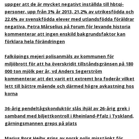
uppger att de är mycket negativt inställda till hbtqi-
personer, upp från 3% år 2013, 21,2% av utrikesfödda och
22,6% av svenskfödda elever med utlandsfödda föräldrar
negativa, Petra Mårselius på Forum för levande historia
kommenterar att ingen enskild bakgrundsfaktor kan
förklara hela förändringen
Falköpings mejeri polisanmäls av kommunen för
miljöbrott för att ha överskridit tillståndsgränsen på 180
000 ton mjölk per år, vd Anders Segerström
kommenterar att det varit ett extremt bra foderår vilket
lett till bättre mående och därmed högre avkastning hos
korna
36-årig pendeltågskonduktör slås ihjäl av 26-årig grek i
samband med biljettkontroll i Rheinland-Pfalz i Tyskland,
gärningsmannen greps på plats
Marius Borg Høiby grips av norsk polis misstänkt för