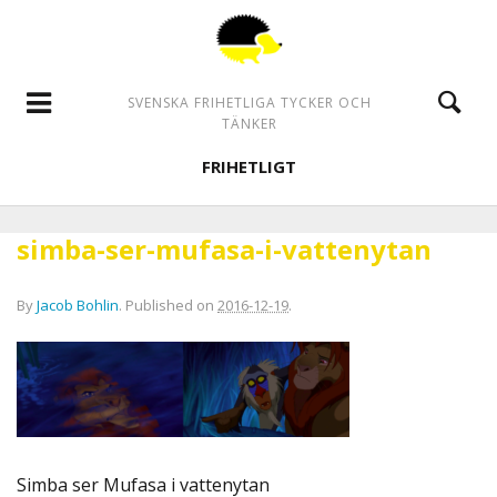
SVENSKA FRIHETLIGA TYCKER OCH
TÄNKER
FRIHETLIGT
simba-ser-mufasa-i-vattenytan
By
Jacob Bohlin
.
Published on
2016-12-19
.
Simba ser Mufasa i vattenytan