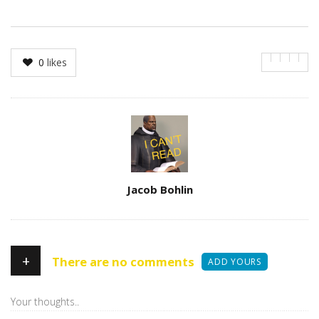
0
likes
Author
Jacob Bohlin
+
There are no comments
ADD YOURS