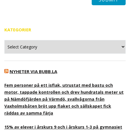
KATEGORIER
Kategorier
NYHETER VIA BUBB.LA
Fem personer på ett isflak, utrustat med bastu och
motor, tappade kontrollen och drev hundratals meter ut
på Nämdöfjärden på Värmdö, svallvågorna från
Vaxholmsbåten bröt upp flaket och sällskapet fick
räddas av samma färja
15% av elever i årskurs 9 och i årskurs 1-3 på gymnasiet