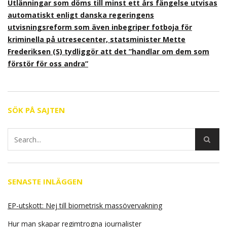
Utlänningar som döms till minst ett års fängelse utvisas
automatiskt enligt danska regeringens
utvisningsreform som även inbegriper fotboja för
kriminella på utresecenter, statsminister Mette
Frederiksen (S) tydliggör att det ”handlar om dem som
förstör för oss andra”
SÖK PÅ SAJTEN
SENASTE INLÄGGEN
EP-utskott: Nej till biometrisk massövervakning
Hur man skapar regimtrogna journalister