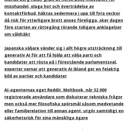
misshandel, olaga hot och överträdelse av
kontaktförbud, häktas sedermera i upp till fyra veckor
då risk för ytterligare brott anses föreligga, sker dagen
före starten av rättegång rörande tidigare anklagelser
om våldtäkt
Japanska väljare vänder sig i allt högre utsträckning till
generativ AI för att få hjälp att välja parti och
kandidater att rösta på i förestående parlamentsval,
experter varnar att generativ AI ibland ger en felaktig
bild av partier och kandidater
AI-agenternas eget Reddit, Moltbook, når 32 000
registrerade användare som diskuterar tekniska frågor
men också mer filosofiska spörsmål såsom medvetande
eller familjerelation till annan agent, utgör samtidigt en
säkerhetsrisk för sina mänskliga ägare