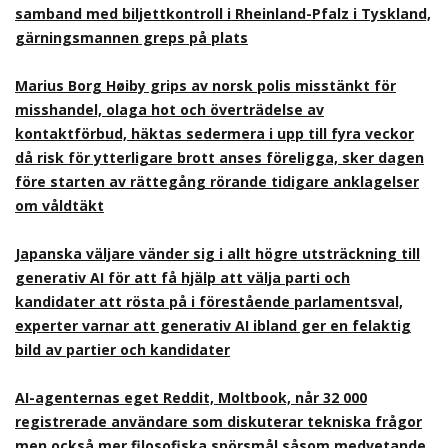
samband med biljettkontroll i Rheinland-Pfalz i Tyskland,
gärningsmannen greps på plats
Marius Borg Høiby grips av norsk polis misstänkt för
misshandel, olaga hot och överträdelse av
kontaktförbud, häktas sedermera i upp till fyra veckor
då risk för ytterligare brott anses föreligga, sker dagen
före starten av rättegång rörande tidigare anklagelser
om våldtäkt
Japanska väljare vänder sig i allt högre utsträckning till
generativ AI för att få hjälp att välja parti och
kandidater att rösta på i förestående parlamentsval,
experter varnar att generativ AI ibland ger en felaktig
bild av partier och kandidater
AI-agenternas eget Reddit, Moltbook, når 32 000
registrerade användare som diskuterar tekniska frågor
men också mer filosofiska spörsmål såsom medvetande