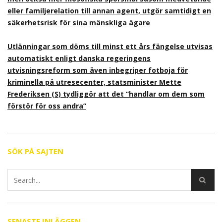
eller familjerelation till annan agent, utgör samtidigt en
säkerhetsrisk för sina mänskliga ägare
Utlänningar som döms till minst ett års fängelse utvisas
automatiskt enligt danska regeringens
utvisningsreform som även inbegriper fotboja för
kriminella på utresecenter, statsminister Mette
Frederiksen (S) tydliggör att det ”handlar om dem som
förstör för oss andra”
SÖK PÅ SAJTEN
SENASTE INLÄGGEN