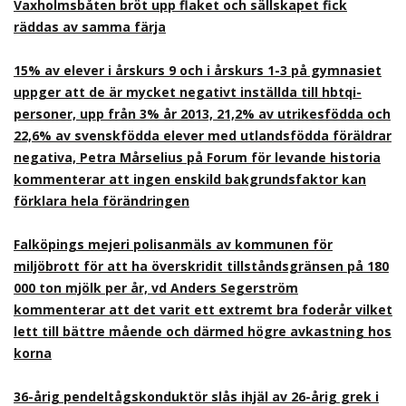
Vaxholmsbåten bröt upp flaket och sällskapet fick
räddas av samma färja
15% av elever i årskurs 9 och i årskurs 1-3 på gymnasiet
uppger att de är mycket negativt inställda till hbtqi-
personer, upp från 3% år 2013, 21,2% av utrikesfödda och
22,6% av svenskfödda elever med utlandsfödda föräldrar
negativa, Petra Mårselius på Forum för levande historia
kommenterar att ingen enskild bakgrundsfaktor kan
förklara hela förändringen
Falköpings mejeri polisanmäls av kommunen för
miljöbrott för att ha överskridit tillståndsgränsen på 180
000 ton mjölk per år, vd Anders Segerström
kommenterar att det varit ett extremt bra foderår vilket
lett till bättre mående och därmed högre avkastning hos
korna
36-årig pendeltågskonduktör slås ihjäl av 26-årig grek i