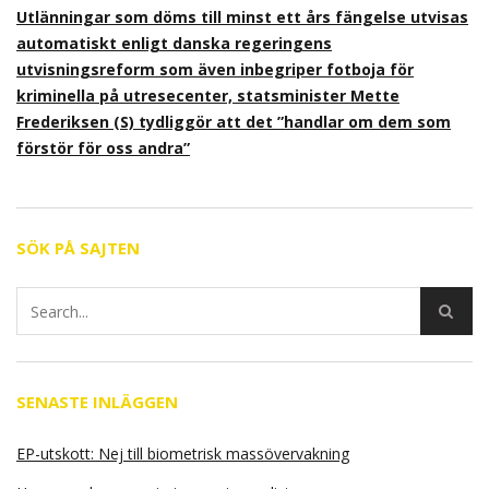
Utlänningar som döms till minst ett års fängelse utvisas
automatiskt enligt danska regeringens
utvisningsreform som även inbegriper fotboja för
kriminella på utresecenter, statsminister Mette
Frederiksen (S) tydliggör att det ”handlar om dem som
förstör för oss andra”
SÖK PÅ SAJTEN
SENASTE INLÄGGEN
EP-utskott: Nej till biometrisk massövervakning