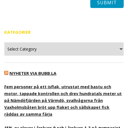
KATEGORIER
Kategorier
NYHETER VIA BUBB.LA
Fem personer på ett isflak, utrustat med bastu och
motor, tappade kontrollen och drev hundratals meter ut
på Nämdöfjärden på Värmdö, svallvågorna från
Vaxholmsbåten bröt upp flaket och sällskapet fick
räddas av samma färja
15% av elever i årskurs 9 och i årskurs 1-3 på gymnasiet