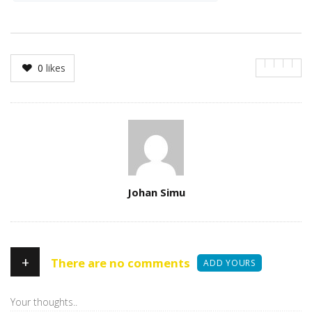
0
likes
Author
Johan Simu
+
There are no comments
ADD YOURS