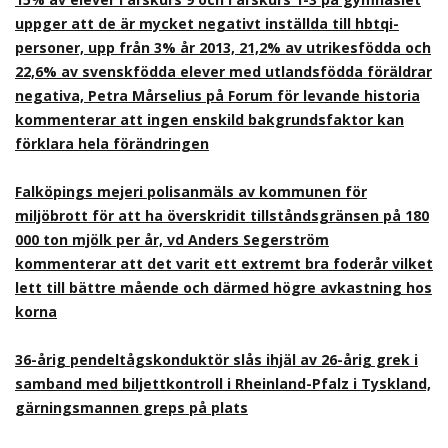
uppger att de är mycket negativt inställda till hbtqi-
personer, upp från 3% år 2013, 21,2% av utrikesfödda och
22,6% av svenskfödda elever med utlandsfödda föräldrar
negativa, Petra Mårselius på Forum för levande historia
kommenterar att ingen enskild bakgrundsfaktor kan
förklara hela förändringen
Falköpings mejeri polisanmäls av kommunen för
miljöbrott för att ha överskridit tillståndsgränsen på 180
000 ton mjölk per år, vd Anders Segerström
kommenterar att det varit ett extremt bra foderår vilket
lett till bättre mående och därmed högre avkastning hos
korna
36-årig pendeltågskonduktör slås ihjäl av 26-årig grek i
samband med biljettkontroll i Rheinland-Pfalz i Tyskland,
gärningsmannen greps på plats