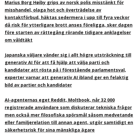
Marius Borg Høiby grips av norsk polis misstänkt för
misshandel, olaga hot och överträdelse av
kontaktförbud, häktas sedermera i upp till fyra veckor
då risk för ytterligare brott anses föreligga, sker dagen
före starten av rättegång rörande tidigare anklagelser
om våldtäkt
Japanska väljare vänder sig i allt högre utsträckning till
generativ AI för att få hjälp att välja parti och
kandidater att rösta på i förestående parlamentsval,
experter varnar att generativ AI ibland ger en felaktig
bild av partier och kandidater
AI-agenternas eget Reddit, Moltbook, når 32 000
registrerade användare som diskuterar tekniska frågor
men också mer filosofiska spörsmål såsom medvetande
eller familjerelation till annan agent, utgör samtidigt en
säkerhetsrisk för sina mänskliga ägare