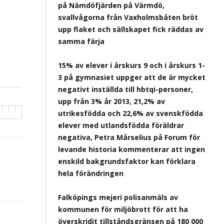
på Nämdöfjärden på Värmdö,
svallvågorna från Vaxholmsbåten bröt
upp flaket och sällskapet fick räddas av
samma färja
15% av elever i årskurs 9 och i årskurs 1-
3 på gymnasiet uppger att de är mycket
negativt inställda till hbtqi-personer,
upp från 3% år 2013, 21,2% av
utrikesfödda och 22,6% av svenskfödda
elever med utlandsfödda föräldrar
negativa, Petra Mårselius på Forum för
levande historia kommenterar att ingen
enskild bakgrundsfaktor kan förklara
hela förändringen
Falköpings mejeri polisanmäls av
kommunen för miljöbrott för att ha
överskridit tillståndsgränsen på 180 000