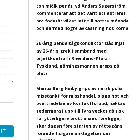
ton mjölk per år, vd Anders Segerström
kommenterar att det varit ett extremt
bra foderår vilket lett till bättre mående
och därmed högre avkastning hos korna
36-årig pendeltågskonduktör slås ihjäl
av 26-årig grek i samband med
biljettkontroll i Rheinland-Pfalz i
Tyskland, gärningsmannen greps på
plats
Marius Borg Høiby grips av norsk polis
misstänkt för misshandel, olaga hot och
överträdelse av kontaktförbud, häktas
sedermera i upp till fyra veckor då risk
för ytterligare brott anses föreligga,
sker dagen före starten av rättegång
rörande tidigare anklagelser om