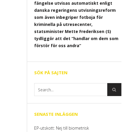
fängelse utvisas automatiskt enligt
danska regeringens utvisningsreform
som även inbegriper fotboja för
kriminella på utresecenter,
statsminister Mette Frederiksen (S)
tydliggör att det ”handlar om dem som
förstör för oss andra”
SÖK PÅ SAJTEN
SENASTE INLÄGGEN
EP-utskott: Nej till biometrisk