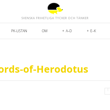
SVENSKA FRIHETLIGA TYCKER OCH TÄNKER
PK-LISTAN
OM
A–D
E–K
ords-of-Herodotus