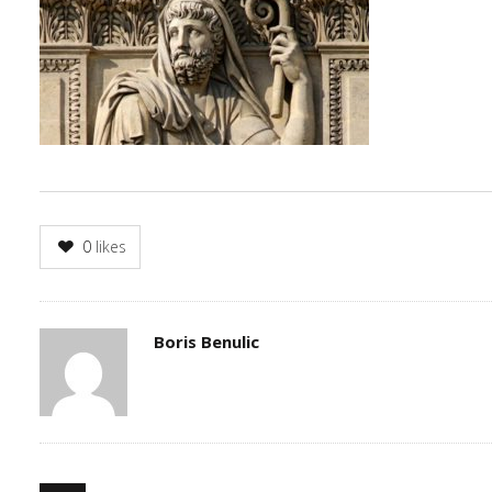
0
likes
Author
Boris Benulic