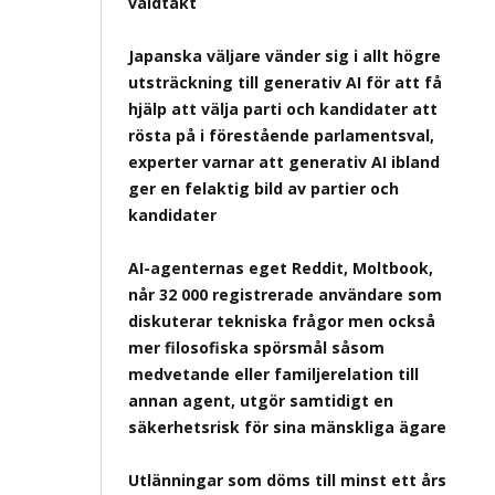
våldtäkt
Japanska väljare vänder sig i allt högre
utsträckning till generativ AI för att få
hjälp att välja parti och kandidater att
rösta på i förestående parlamentsval,
experter varnar att generativ AI ibland
ger en felaktig bild av partier och
kandidater
AI-agenternas eget Reddit, Moltbook,
når 32 000 registrerade användare som
diskuterar tekniska frågor men också
mer filosofiska spörsmål såsom
medvetande eller familjerelation till
annan agent, utgör samtidigt en
säkerhetsrisk för sina mänskliga ägare
Utlänningar som döms till minst ett års