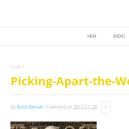
Primary
HEM
RADIO
Navigation
HOME
Picking-Apart-the-W
By
Boris Benulic
.
Published on
2017-11-28
.
0