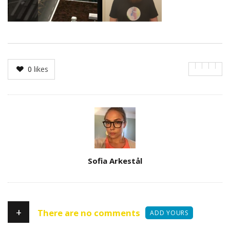
0
likes
Author
Sofia Arkestål
+
There are no comments
ADD YOURS