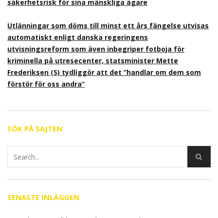
säkerhetsrisk för sina mänskliga ägare
Utlänningar som döms till minst ett års fängelse utvisas
automatiskt enligt danska regeringens
utvisningsreform som även inbegriper fotboja för
kriminella på utresecenter, statsminister Mette
Frederiksen (S) tydliggör att det ”handlar om dem som
förstör för oss andra”
SÖK PÅ SAJTEN
SENASTE INLÄGGEN