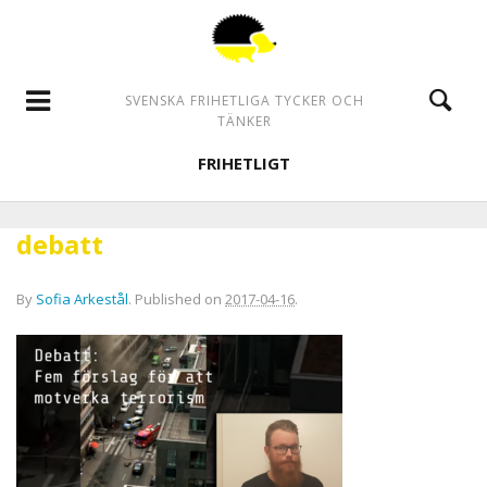
SVENSKA FRIHETLIGA TYCKER OCH
TÄNKER
FRIHETLIGT
debatt
By
Sofia Arkestål
.
Published on
2017-04-16
.