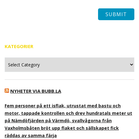
KATEGORIER
Kategorier
NYHETER VIA BUBB.LA
Fem personer på ett isflak, utrustat med bastu och
motor, tappade kontrollen och drev hundratals meter ut
på Nämdöfjärden på Värmdö, svallvågorna från
Vaxholmsbåten bröt upp flaket och sällskapet fick
räddas av samma färja