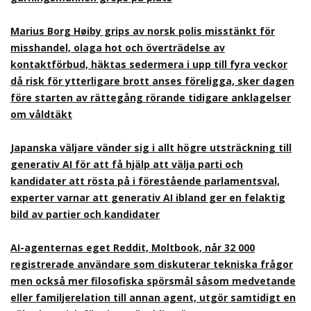
Marius Borg Høiby grips av norsk polis misstänkt för
misshandel, olaga hot och överträdelse av
kontaktförbud, häktas sedermera i upp till fyra veckor
då risk för ytterligare brott anses föreligga, sker dagen
före starten av rättegång rörande tidigare anklagelser
om våldtäkt
Japanska väljare vänder sig i allt högre utsträckning till
generativ AI för att få hjälp att välja parti och
kandidater att rösta på i förestående parlamentsval,
experter varnar att generativ AI ibland ger en felaktig
bild av partier och kandidater
AI-agenternas eget Reddit, Moltbook, når 32 000
registrerade användare som diskuterar tekniska frågor
men också mer filosofiska spörsmål såsom medvetande
eller familjerelation till annan agent, utgör samtidigt en