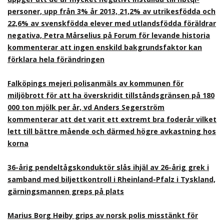
personer, upp från 3% år 2013, 21,2% av utrikesfödda och
22,6% av svenskfödda elever med utlandsfödda föräldrar
negativa, Petra Mårselius på Forum för levande historia
kommenterar att ingen enskild bakgrundsfaktor kan
förklara hela förändringen
Falköpings mejeri polisanmäls av kommunen för
miljöbrott för att ha överskridit tillståndsgränsen på 180
000 ton mjölk per år, vd Anders Segerström
kommenterar att det varit ett extremt bra foderår vilket
lett till bättre mående och därmed högre avkastning hos
korna
36-årig pendeltågskonduktör slås ihjäl av 26-årig grek i
samband med biljettkontroll i Rheinland-Pfalz i Tyskland,
gärningsmannen greps på plats
Marius Borg Høiby grips av norsk polis misstänkt för