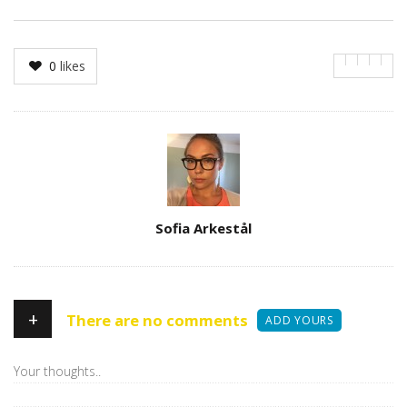
0
likes
Author
Sofia Arkestål
+
There are no comments
ADD YOURS