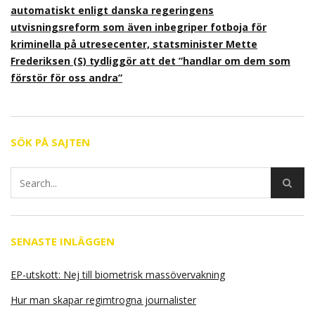
automatiskt enligt danska regeringens
utvisningsreform som även inbegriper fotboja för
kriminella på utresecenter, statsminister Mette
Frederiksen (S) tydliggör att det ”handlar om dem som
förstör för oss andra”
SÖK PÅ SAJTEN
SENASTE INLÄGGEN
EP-utskott: Nej till biometrisk massövervakning
Hur man skapar regimtrogna journalister