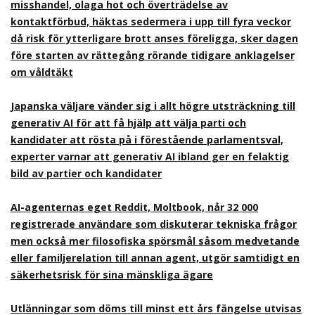
misshandel, olaga hot och överträdelse av
kontaktförbud, häktas sedermera i upp till fyra veckor
då risk för ytterligare brott anses föreligga, sker dagen
före starten av rättegång rörande tidigare anklagelser
om våldtäkt
Japanska väljare vänder sig i allt högre utsträckning till
generativ AI för att få hjälp att välja parti och
kandidater att rösta på i förestående parlamentsval,
experter varnar att generativ AI ibland ger en felaktig
bild av partier och kandidater
AI-agenternas eget Reddit, Moltbook, når 32 000
registrerade användare som diskuterar tekniska frågor
men också mer filosofiska spörsmål såsom medvetande
eller familjerelation till annan agent, utgör samtidigt en
säkerhetsrisk för sina mänskliga ägare
Utlänningar som döms till minst ett års fängelse utvisas