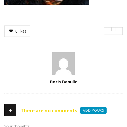
0
likes
Author
Boris Benulic
+
There are no comments
ADD YOURS