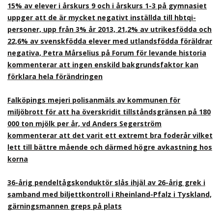
15% av elever i årskurs 9 och i årskurs 1-3 på gymnasiet
uppger att de är mycket negativt inställda till hbtqi-
personer, upp från 3% år 2013, 21,2% av utrikesfödda och
22,6% av svenskfödda elever med utlandsfödda föräldrar
negativa, Petra Mårselius på Forum för levande historia
kommenterar att ingen enskild bakgrundsfaktor kan
förklara hela förändringen
Falköpings mejeri polisanmäls av kommunen för
miljöbrott för att ha överskridit tillståndsgränsen på 180
000 ton mjölk per år, vd Anders Segerström
kommenterar att det varit ett extremt bra foderår vilket
lett till bättre mående och därmed högre avkastning hos
korna
36-årig pendeltågskonduktör slås ihjäl av 26-årig grek i
samband med biljettkontroll i Rheinland-Pfalz i Tyskland,
gärningsmannen greps på plats