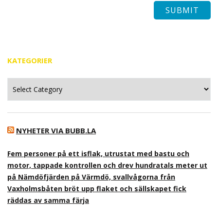
KATEGORIER
Kategorier
NYHETER VIA BUBB.LA
Fem personer på ett isflak, utrustat med bastu och
motor, tappade kontrollen och drev hundratals meter ut
på Nämdöfjärden på Värmdö, svallvågorna från
Vaxholmsbåten bröt upp flaket och sällskapet fick
räddas av samma färja