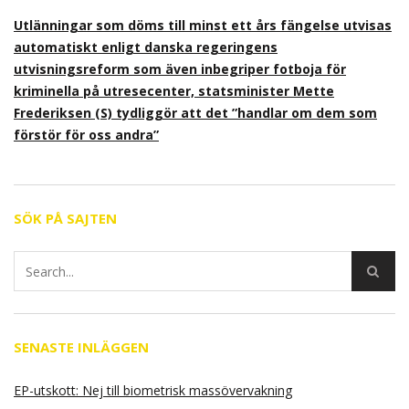
Utlänningar som döms till minst ett års fängelse utvisas
automatiskt enligt danska regeringens
utvisningsreform som även inbegriper fotboja för
kriminella på utresecenter, statsminister Mette
Frederiksen (S) tydliggör att det ”handlar om dem som
förstör för oss andra”
SÖK PÅ SAJTEN
SENASTE INLÄGGEN
EP-utskott: Nej till biometrisk massövervakning