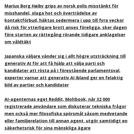
Marius Borg Høiby grips av norsk polis misstänkt för
misshandel, olaga hot och överträdelse av
kontaktförbud, häktas sedermera i upp till fyra veckor
då risk för ytterligare brott anses föreligga, sker dagen
före starten av rättegång rörande tidigare anklagelser
om våldtäkt
Japanska väljare vänder sig i allt högre utsträckning till
generativ AI för att få hjälp att välja parti och
kandidater att rösta på i förestående parlamentsval,
experter varnar att generativ AI ibland ger en felaktig
bild av partier och kandidater
AI-agenternas eget Reddit, Moltbook, når 32 000
registrerade användare som diskuterar tekniska frågor
men också mer filosofiska spörsmål såsom medvetande
eller familjerelation till annan agent, utgör samtidigt en
säkerhetsrisk för sina mänskliga ägare