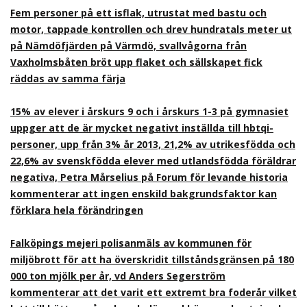
Fem personer på ett isflak, utrustat med bastu och
motor, tappade kontrollen och drev hundratals meter ut
på Nämdöfjärden på Värmdö, svallvågorna från
Vaxholmsbåten bröt upp flaket och sällskapet fick
räddas av samma färja
15% av elever i årskurs 9 och i årskurs 1-3 på gymnasiet
uppger att de är mycket negativt inställda till hbtqi-
personer, upp från 3% år 2013, 21,2% av utrikesfödda och
22,6% av svenskfödda elever med utlandsfödda föräldrar
negativa, Petra Mårselius på Forum för levande historia
kommenterar att ingen enskild bakgrundsfaktor kan
förklara hela förändringen
Falköpings mejeri polisanmäls av kommunen för
miljöbrott för att ha överskridit tillståndsgränsen på 180
000 ton mjölk per år, vd Anders Segerström
kommenterar att det varit ett extremt bra foderår vilket