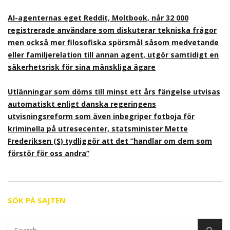
AI-agenternas eget Reddit, Moltbook, når 32 000
registrerade användare som diskuterar tekniska frågor
men också mer filosofiska spörsmål såsom medvetande
eller familjerelation till annan agent, utgör samtidigt en
säkerhetsrisk för sina mänskliga ägare
Utlänningar som döms till minst ett års fängelse utvisas
automatiskt enligt danska regeringens
utvisningsreform som även inbegriper fotboja för
kriminella på utresecenter, statsminister Mette
Frederiksen (S) tydliggör att det ”handlar om dem som
förstör för oss andra”
SÖK PÅ SAJTEN