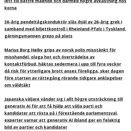
lett till bättre mående och därmed högre avkastning hos
korna
36-årig pendeltågskonduktör slås ihjäl av 26-årig grek i
samband med biljettkontroll i Rheinland-Pfalz i Tyskland,
gärningsmannen greps på plats
Marius Borg Høiby grips av norsk polis misstänkt för
misshandel, olaga hot och överträdelse av
kontaktförbud, häktas sedermera i upp till fyra veckor
då risk för ytterligare brott anses föreligga, sker dagen
före starten av rättegång rörande tidigare anklagelser
om våldtäkt
Japanska väljare vänder sig i allt högre utsträckning till
generativ AI för att få hjälp att välja parti och
kandidater att rösta på i förestående parlamentsval,
experter varnar att generativ AI ibland ger en felaktig
bild av partier och kandidater