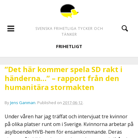
SVENSKA FRIHETLIGA TYCKER OCH
TÄNKER
FRIHETLIGT
”Det här kommer spela SD rakt i
händerna…” – rapport från den
humanitära stormakten
By
Jens Ganman
.
Published on
2017-06-12
.
Under våren har jag träffat och intervjuat tre kvinnor
på olika platser runt om i Sverige. Kvinnorna arbetar på
asylboende/HVB-hem för ensamkommande. Deras