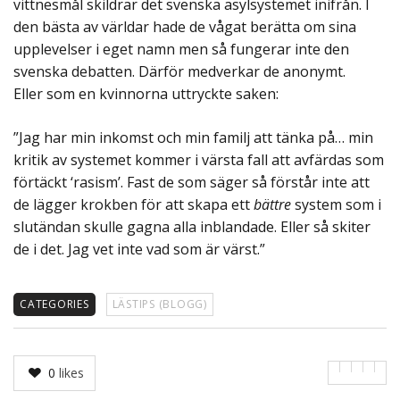
vittnesmål skildrar det svenska asylsystemet inifrån. I
den bästa av världar hade de vågat berätta om sina
upplevelser i eget namn men så fungerar inte den
svenska debatten. Därför medverkar de anonymt.
Eller som en kvinnorna uttryckte saken:
”Jag har min inkomst och min familj att tänka på… min
kritik av systemet kommer i värsta fall att avfärdas som
förtäckt ‘rasism’. Fast de som säger så förstår inte att
de lägger krokben för att skapa ett
bättre
system som i
slutändan skulle gagna alla inblandade. Eller så skiter
de i det. Jag vet inte vad som är värst.”
CATEGORIES
LÄSTIPS (BLOGG)
0
likes