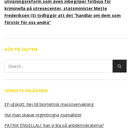
utvisningsreform som även inbegriper fotboja för
kriminella på utresecenter, statsminister Mette
Frederiksen (S) tydliggör att det ”handlar om dem som
förstör för oss andra”
SÖK PÅ SAJTEN
SENASTE INLÄGGEN
EP-utskott: Nej till biometrisk massövervakning
Hur man skapar regimtrogna journalister
PATRIK ENGELLAU: Kan vi lita på antidemokraterna?