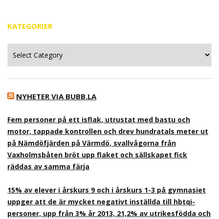
KATEGORIER
Kategorier
NYHETER VIA BUBB.LA
Fem personer på ett isflak, utrustat med bastu och
motor, tappade kontrollen och drev hundratals meter ut
på Nämdöfjärden på Värmdö, svallvågorna från
Vaxholmsbåten bröt upp flaket och sällskapet fick
räddas av samma färja
15% av elever i årskurs 9 och i årskurs 1-3 på gymnasiet
uppger att de är mycket negativt inställda till hbtqi-
personer, upp från 3% år 2013, 21,2% av utrikesfödda och