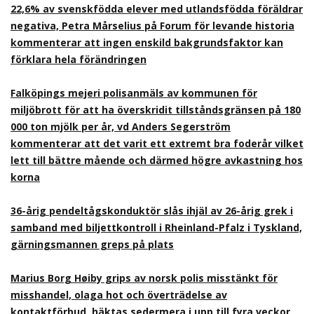
22,6% av svenskfödda elever med utlandsfödda föräldrar
negativa, Petra Mårselius på Forum för levande historia
kommenterar att ingen enskild bakgrundsfaktor kan
förklara hela förändringen
Falköpings mejeri polisanmäls av kommunen för
miljöbrott för att ha överskridit tillståndsgränsen på 180
000 ton mjölk per år, vd Anders Segerström
kommenterar att det varit ett extremt bra foderår vilket
lett till bättre mående och därmed högre avkastning hos
korna
36-årig pendeltågskonduktör slås ihjäl av 26-årig grek i
samband med biljettkontroll i Rheinland-Pfalz i Tyskland,
gärningsmannen greps på plats
Marius Borg Høiby grips av norsk polis misstänkt för
misshandel, olaga hot och överträdelse av
kontaktförbud, häktas sedermera i upp till fyra veckor