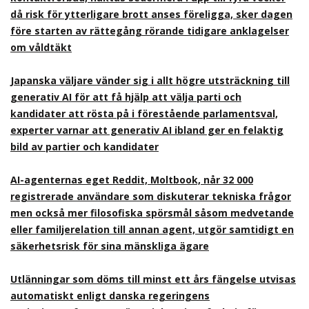
då risk för ytterligare brott anses föreligga, sker dagen
före starten av rättegång rörande tidigare anklagelser
om våldtäkt
Japanska väljare vänder sig i allt högre utsträckning till
generativ AI för att få hjälp att välja parti och
kandidater att rösta på i förestående parlamentsval,
experter varnar att generativ AI ibland ger en felaktig
bild av partier och kandidater
AI-agenternas eget Reddit, Moltbook, når 32 000
registrerade användare som diskuterar tekniska frågor
men också mer filosofiska spörsmål såsom medvetande
eller familjerelation till annan agent, utgör samtidigt en
säkerhetsrisk för sina mänskliga ägare
Utlänningar som döms till minst ett års fängelse utvisas
automatiskt enligt danska regeringens