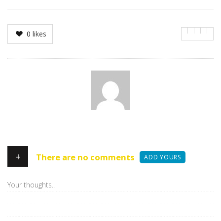
0
likes
Author
+
There are no comments
ADD YOURS