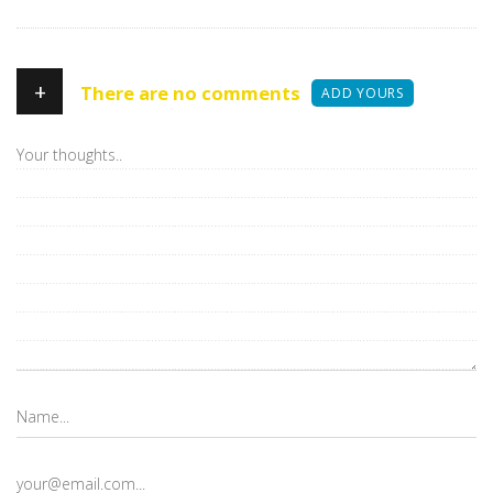
+
There are no comments
ADD YOURS