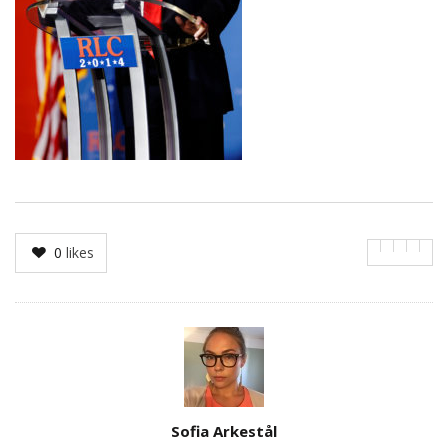
0
likes
Author
Sofia Arkestål