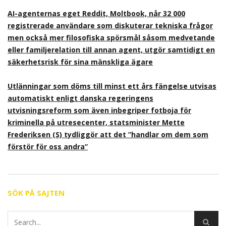
AI-agenternas eget Reddit, Moltbook, når 32 000
registrerade användare som diskuterar tekniska frågor
men också mer filosofiska spörsmål såsom medvetande
eller familjerelation till annan agent, utgör samtidigt en
säkerhetsrisk för sina mänskliga ägare
Utlänningar som döms till minst ett års fängelse utvisas
automatiskt enligt danska regeringens
utvisningsreform som även inbegriper fotboja för
kriminella på utresecenter, statsminister Mette
Frederiksen (S) tydliggör att det ”handlar om dem som
förstör för oss andra”
SÖK PÅ SAJTEN