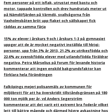
Fem personer på ett isflak, utrustat med bastu och
motor, tappade kontrollen och drev hundratals meter ut
på Nämdöfjärden på Värmdö, svallvågorna från
Vaxholmsbåten bröt upp flaket och sällskapet fick
räddas av samma färja
15% av elever i årskurs 9 och i årskurs 1-3 på gymnasiet
uppger att de är mycket negativt inställda till hbtqi-
personer, upp från 3% år 2013, 21,2% av utrikesfödda och
22,6% av svenskfödda elever med utlandsfödda föräldrar
negativa, Petra Mårselius på Forum för levande historia
kommenterar att ingen enskild bakgrundsfaktor kan
förklara hela förändringen
Falköpings mejeri polisanmäls av kommunen för
miljöbrott för att ha överskridit tillståndsgränsen på 180
000 ton mjölk per år, vd Anders Segerström
kommenterar att det varit ett extremt bra foderår vilket
lett till bättre mående och därmed högre avkastning hos