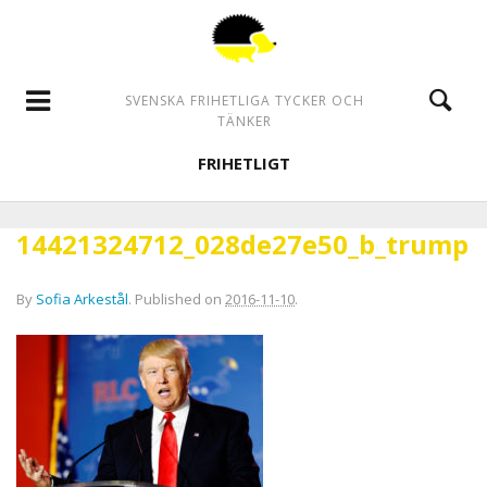
SVENSKA FRIHETLIGA TYCKER OCH
TÄNKER
FRIHETLIGT
14421324712_028de27e50_b_trump
By
Sofia Arkestål
.
Published on
2016-11-10
.