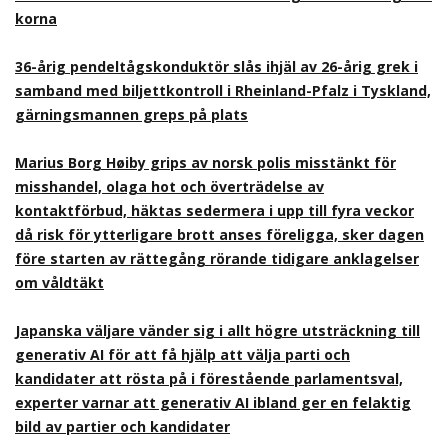
korna
36-årig pendeltågskonduktör slås ihjäl av 26-årig grek i
samband med biljettkontroll i Rheinland-Pfalz i Tyskland,
gärningsmannen greps på plats
Marius Borg Høiby grips av norsk polis misstänkt för
misshandel, olaga hot och överträdelse av
kontaktförbud, häktas sedermera i upp till fyra veckor
då risk för ytterligare brott anses föreligga, sker dagen
före starten av rättegång rörande tidigare anklagelser
om våldtäkt
Japanska väljare vänder sig i allt högre utsträckning till
generativ AI för att få hjälp att välja parti och
kandidater att rösta på i förestående parlamentsval,
experter varnar att generativ AI ibland ger en felaktig
bild av partier och kandidater