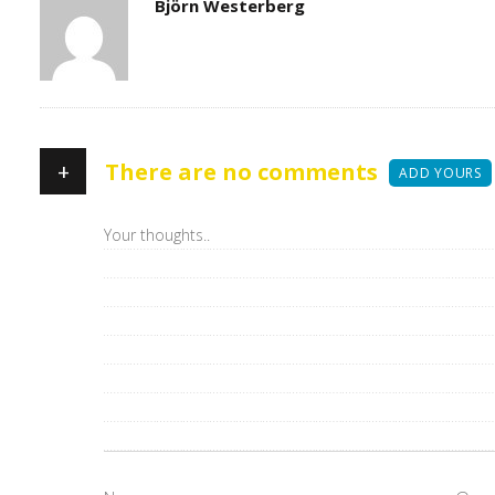
Author
Björn Westerberg
+
There are no comments
ADD YOURS