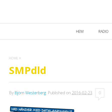
Primary
HEM
RADIO
Navigation
HOME
SMPdld
By
Björn Westerberg
.
Published on
2016-02-23
.
0