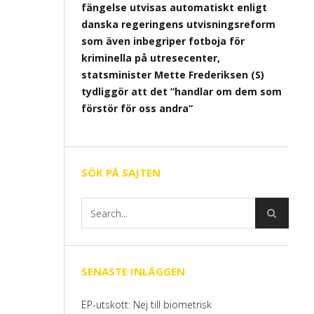
fängelse utvisas automatiskt enligt
danska regeringens utvisningsreform
som även inbegriper fotboja för
kriminella på utresecenter,
statsminister Mette Frederiksen (S)
tydliggör att det ”handlar om dem som
förstör för oss andra”
SÖK PÅ SAJTEN
SENASTE INLÄGGEN
EP-utskott: Nej till biometrisk