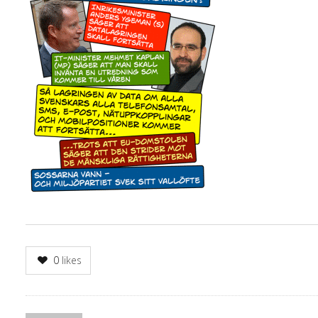
0
likes