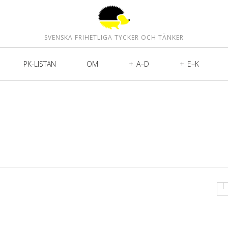
SVENSKA FRIHETLIGA TYCKER OCH TÄNKER
PK-LISTAN
OM
A–D
E–K