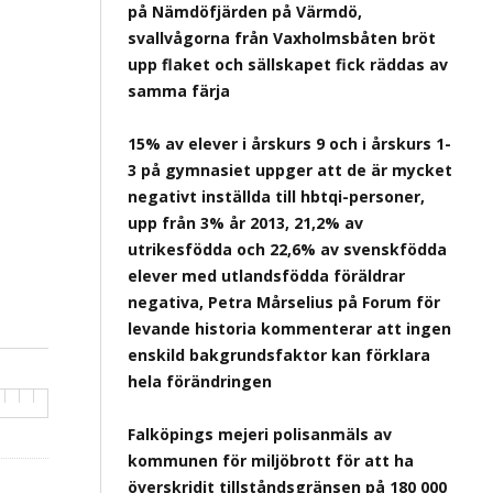
på Nämdöfjärden på Värmdö,
svallvågorna från Vaxholmsbåten bröt
upp flaket och sällskapet fick räddas av
samma färja
15% av elever i årskurs 9 och i årskurs 1-
3 på gymnasiet uppger att de är mycket
negativt inställda till hbtqi-personer,
upp från 3% år 2013, 21,2% av
utrikesfödda och 22,6% av svenskfödda
elever med utlandsfödda föräldrar
negativa, Petra Mårselius på Forum för
levande historia kommenterar att ingen
enskild bakgrundsfaktor kan förklara
hela förändringen
Falköpings mejeri polisanmäls av
kommunen för miljöbrott för att ha
överskridit tillståndsgränsen på 180 000