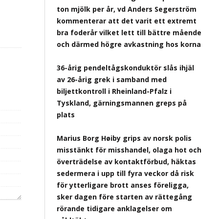
ton mjölk per år, vd Anders Segerström
kommenterar att det varit ett extremt
bra foderår vilket lett till bättre mående
och därmed högre avkastning hos korna
36-årig pendeltågskonduktör slås ihjäl
av 26-årig grek i samband med
biljettkontroll i Rheinland-Pfalz i
Tyskland, gärningsmannen greps på
plats
Marius Borg Høiby grips av norsk polis
misstänkt för misshandel, olaga hot och
överträdelse av kontaktförbud, häktas
sedermera i upp till fyra veckor då risk
för ytterligare brott anses föreligga,
sker dagen före starten av rättegång
rörande tidigare anklagelser om