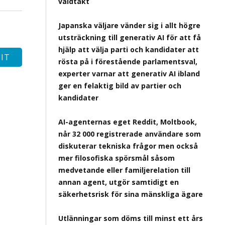
våldtäkt
Japanska väljare vänder sig i allt högre
utsträckning till generativ AI för att få
hjälp att välja parti och kandidater att
rösta på i förestående parlamentsval,
experter varnar att generativ AI ibland
ger en felaktig bild av partier och
kandidater
AI-agenternas eget Reddit, Moltbook,
når 32 000 registrerade användare som
diskuterar tekniska frågor men också
mer filosofiska spörsmål såsom
medvetande eller familjerelation till
annan agent, utgör samtidigt en
säkerhetsrisk för sina mänskliga ägare
Utlänningar som döms till minst ett års