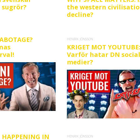
 sugrör?
the western civilisatio
decline?
SABOTAGE?
HENRIK JÖNSSON
rnas
KRIGET MOT YOUTUBE
rval!
Varför hatar DN socia
medier?
S HAPPENING IN
HENRIK JÖNSSON