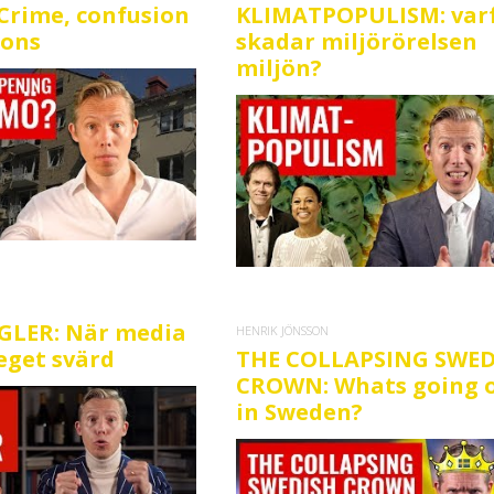
rime, confusion
KLIMATPOPULISM: var
ions
skadar miljörörelsen
miljön?
EGLER: När media
HENRIK JÖNSSON
 eget svärd
THE COLLAPSING SWED
CROWN: Whats going 
in Sweden?