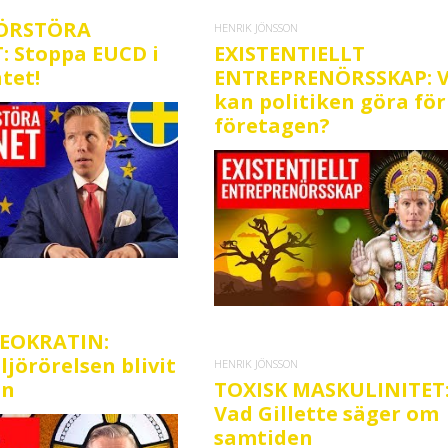
FÖRSTÖRA
HENRIK JÖNSSON
: Stoppa EUCD i
EXISTENTIELLT
tet!
ENTREPRENÖRSSKAP: 
kan politiken göra för
företagen?
EOKRATIN:
ljörörelsen blivit
HENRIK JÖNSSON
on
TOXISK MASKULINITET
Vad Gillette säger om
samtiden