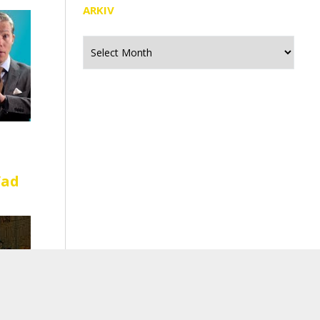
ARKIV
Arkiv
Vad