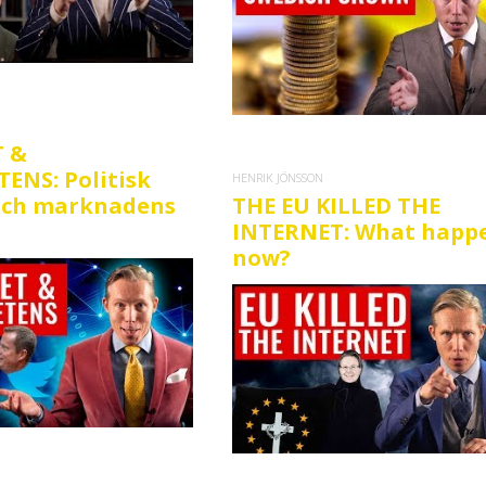
T &
ENS: Politisk
HENRIK JÖNSSON
och marknadens
THE EU KILLED THE
INTERNET: What happ
now?