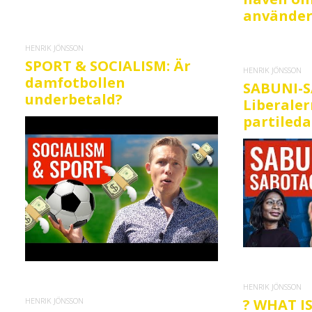
använder
HENRIK JÖNSSON
SPORT & SOCIALISM: Är
HENRIK JÖNSSON
damfotbollen
SABUNI-
underbetald?
Liberale
partileda
HENRIK JÖNSSON
HENRIK JÖNSSON
? WHAT I