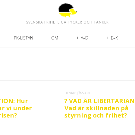
SVENSKA FRIHETLIGA TYCKER OCH TÄNKER
PK-LISTAN
OM
A–D
E–K
HENRIK JÖNSSON
ION: Hur
? VAD ÄR LIBERTARIAN
ar vi under
Vad är skillnaden på
risen?
styrning och frihet?