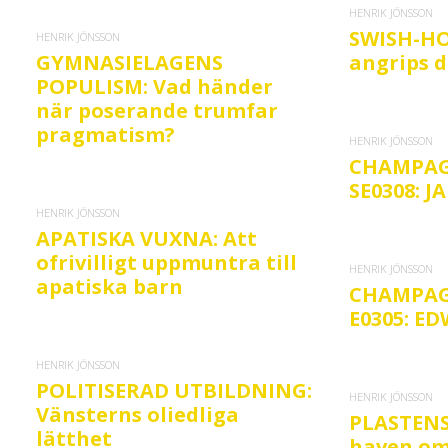
HENRIK JÖNSSON
SWISH-HO
HENRIK JÖNSSON
GYMNASIELAGENS
angrips d
POPULISM: Vad händer
när poserande trumfar
pragmatism?
HENRIK JÖNSSON
CHAMPAG
SE0308: 
HENRIK JÖNSSON
APATISKA VUXNA: Att
ofrivilligt uppmuntra till
HENRIK JÖNSSON
apatiska barn
CHAMPAG
E0305: E
HENRIK JÖNSSON
POLITISERAD UTBILDNING:
HENRIK JÖNSSON
Vänsterns oliedliga
PLASTENS
lätthet
haven om