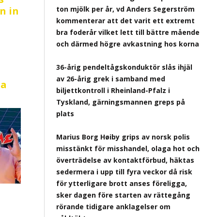
n in
ton mjölk per år, vd Anders Segerström
kommenterar att det varit ett extremt
bra foderår vilket lett till bättre mående
och därmed högre avkastning hos korna
36-årig pendeltågskonduktör slås ihjäl
:
av 26-årig grek i samband med
la
biljettkontroll i Rheinland-Pfalz i
Tyskland, gärningsmannen greps på
plats
Marius Borg Høiby grips av norsk polis
misstänkt för misshandel, olaga hot och
överträdelse av kontaktförbud, häktas
sedermera i upp till fyra veckor då risk
för ytterligare brott anses föreligga,
sker dagen före starten av rättegång
rörande tidigare anklagelser om