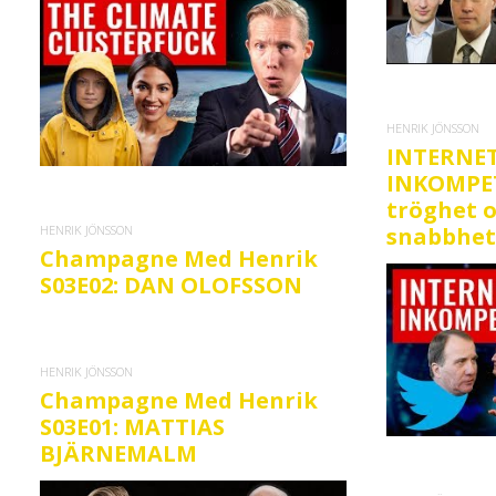
HENRIK JÖNSSON
INTERNE
INKOMPET
tröghet 
HENRIK JÖNSSON
snabbhet
Champagne Med Henrik
S03E02: DAN OLOFSSON
HENRIK JÖNSSON
Champagne Med Henrik
S03E01: MATTIAS
BJÄRNEMALM