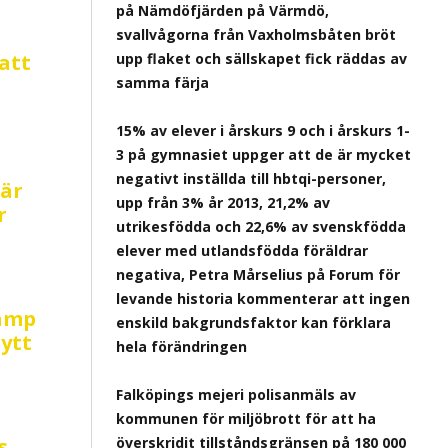
på Nämdöfjärden på Värmdö,
svallvågorna från Vaxholmsbåten bröt
att
upp flaket och sällskapet fick räddas av
r
samma färja
15% av elever i årskurs 9 och i årskurs 1-
3 på gymnasiet uppger att de är mycket
negativt inställda till hbtqi-personer,
är
upp från 3% år 2013, 21,2% av
r
utrikesfödda och 22,6% av svenskfödda
elever med utlandsfödda föräldrar
negativa, Petra Mårselius på Forum för
levande historia kommenterar att ingen
kamp
enskild bakgrundsfaktor kan förklara
ytt
hela förändringen
Falköpings mejeri polisanmäls av
kommunen för miljöbrott för att ha
s
överskridit tillståndsgränsen på 180 000