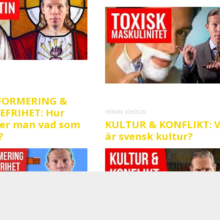
FORMERING &
FRIHET: Hur
HENRIK JÖNSSON
er man vad som
KULTUR & KONFLIKT: 
?
är svensk kultur?