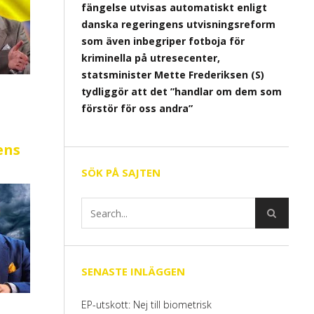
fängelse utvisas automatiskt enligt
danska regeringens utvisningsreform
som även inbegriper fotboja för
kriminella på utresecenter,
statsminister Mette Frederiksen (S)
tydliggör att det ”handlar om dem som
förstör för oss andra”
ens
SÖK PÅ SAJTEN
SENASTE INLÄGGEN
EP-utskott: Nej till biometrisk