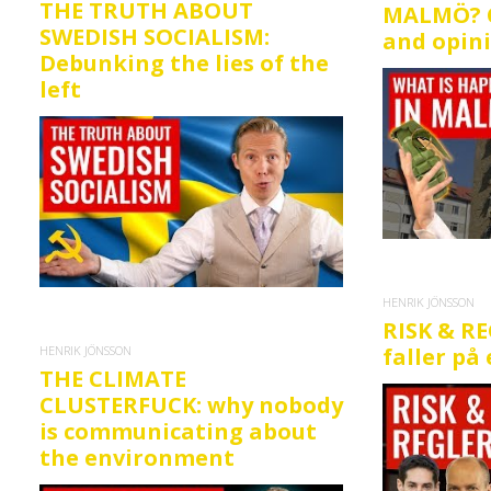
THE TRUTH ABOUT
MALMÖ? C
SWEDISH SOCIALISM:
and opin
Debunking the lies of the
left
HENRIK JÖNSSON
RISK & R
HENRIK JÖNSSON
faller på
THE CLIMATE
CLUSTERFUCK: why nobody
is communicating about
the environment