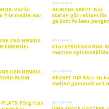
HENRIK JÖNSSON
ROR: Varför
BIDRAGS-SKRYT: När
e fria medierna?
staten gör reklam för 
ge bort folkets penga
NE MED HENRIK
HENRIK JÖNSSON
JAN EMANUEL
STATSPROPAGANDA: N
makten opinionsbilda
NE MED HENRIK:
HENRIK JÖNSSON
DWARD BLOM
BRÅKET OM BALI: En 
mellan gammalt och n
 PLATS: Förgiftas
HENRIK JÖNSSON
 svenskar
WHY SPACE MATTERS: i