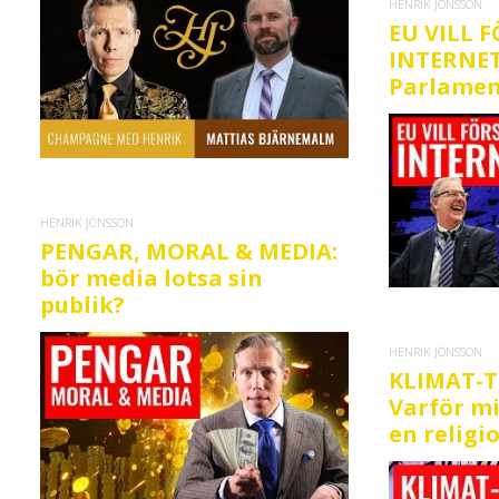
HENRIK JÖNSSON
EU VILL 
INTERNET
Parlamen
HENRIK JÖNSSON
PENGAR, MORAL & MEDIA:
bör media lotsa sin
publik?
HENRIK JÖNSSON
KLIMAT-T
Varför mi
en religi