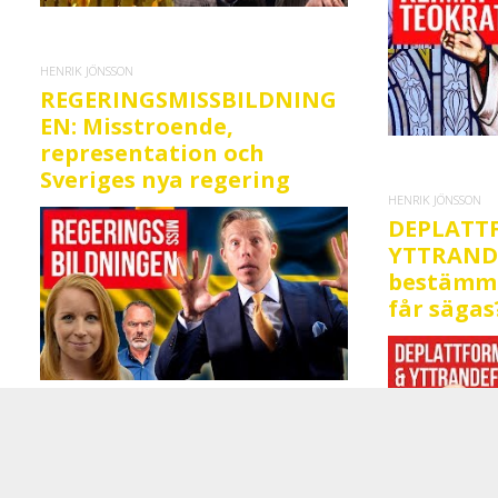
HENRIK JÖNSSON
REGERINGSMISSBILDNING
EN: Misstroende,
representation och
Sveriges nya regering
HENRIK JÖNSSON
DEPLATT
YTTRANDE
bestämm
får sägas
HENRIK JÖNSSON
Henrik Jönssons