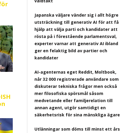
våldtäkt
för
Japanska väljare vänder sig i allt högre
utsträckning till generativ AI för att få
hjälp att välja parti och kandidater att
rösta på i förestående parlamentsval,
experter varnar att generativ AI ibland
ger en felaktig bild av partier och
kandidater
AI-agenternas eget Reddit, Moltbook,
når 32 000 registrerade användare som
diskuterar tekniska frågor men också
mer filosofiska spörsmål såsom
ISH
medvetande eller familjerelation till
on
annan agent, utgör samtidigt en
säkerhetsrisk för sina mänskliga ägare
Utlänningar som döms till minst ett års