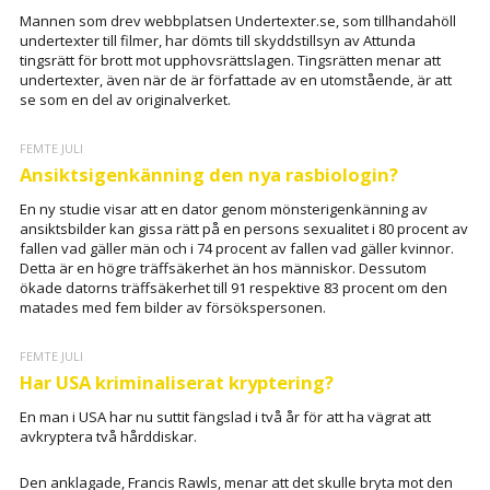
Mannen som drev webbplatsen Undertexter.se, som tillhandahöll
undertexter till filmer, har dömts till skyddstillsyn av Attunda
tingsrätt för brott mot upphovsrättslagen. Tingsrätten menar att
undertexter, även när de är författade av en utomstående, är att
se som en del av originalverket.
FEMTE JULI
Ansiktsigenkänning den nya rasbiologin?
En ny studie visar att en dator genom mönsterigenkänning av
ansiktsbilder kan gissa rätt på en persons sexualitet i 80 procent av
fallen vad gäller män och i 74 procent av fallen vad gäller kvinnor.
Detta är en högre träffsäkerhet än hos människor. Dessutom
ökade datorns träffsäkerhet till 91 respektive 83 procent om den
matades med fem bilder av försökspersonen.
FEMTE JULI
Har USA kriminaliserat kryptering?
En man i USA har nu suttit fängslad i två år för att ha vägrat att
avkryptera två hårddiskar.
Den anklagade, Francis Rawls, menar att det skulle bryta mot den