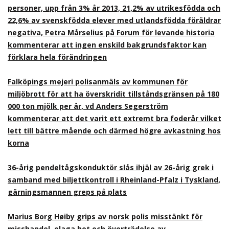
personer, upp från 3% år 2013, 21,2% av utrikesfödda och
22,6% av svenskfödda elever med utlandsfödda föräldrar
negativa, Petra Mårselius på Forum för levande historia
kommenterar att ingen enskild bakgrundsfaktor kan
förklara hela förändringen
Falköpings mejeri polisanmäls av kommunen för
miljöbrott för att ha överskridit tillståndsgränsen på 180
000 ton mjölk per år, vd Anders Segerström
kommenterar att det varit ett extremt bra foderår vilket
lett till bättre mående och därmed högre avkastning hos
korna
36-årig pendeltågskonduktör slås ihjäl av 26-årig grek i
samband med biljettkontroll i Rheinland-Pfalz i Tyskland,
gärningsmannen greps på plats
Marius Borg Høiby grips av norsk polis misstänkt för
misshandel, olaga hot och överträdelse av