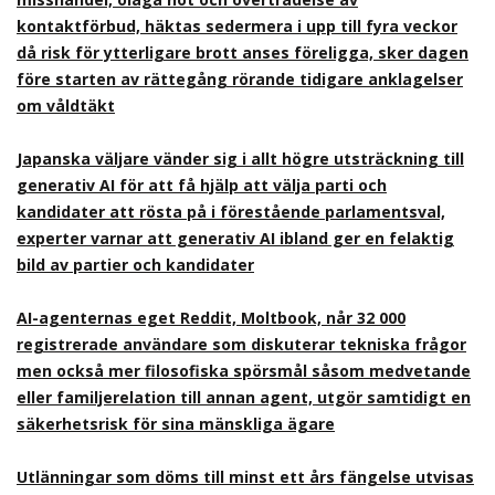
kontaktförbud, häktas sedermera i upp till fyra veckor
då risk för ytterligare brott anses föreligga, sker dagen
före starten av rättegång rörande tidigare anklagelser
om våldtäkt
Japanska väljare vänder sig i allt högre utsträckning till
generativ AI för att få hjälp att välja parti och
kandidater att rösta på i förestående parlamentsval,
experter varnar att generativ AI ibland ger en felaktig
bild av partier och kandidater
AI-agenternas eget Reddit, Moltbook, når 32 000
registrerade användare som diskuterar tekniska frågor
men också mer filosofiska spörsmål såsom medvetande
eller familjerelation till annan agent, utgör samtidigt en
säkerhetsrisk för sina mänskliga ägare
Utlänningar som döms till minst ett års fängelse utvisas