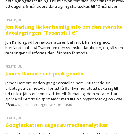
datalagringslagstiftning. Enligt läckan föreslår utredningen rentav
att dagens 6 månaders datalagring ska utökas till 10 månader.
FEMTE JULI
Jon Karlung läcker hemlig info om den svenska
datalagringen: ”Fasansfullt!”
Jon Karlung, vd för nätoperatören Bahnhof, har i dag läckt
kortfattad info på Twitter om den svenska datalagringen, så som
regeringen vill utforma den, får man förmoda:
FEMTE JULI
James Damore och peak gender
James Damore är den googleanställde som kritiserade sin
arbetsgivares metoder för att få fler kvinnor att att söka sig till
tekniska tjänster, som traditionellt är manligt dominerade. Han
gjorde så i ett tiosidigt ”memo” med titeln
Google’s Ideological Echo
Chamber
–
nu med egen wikipediasida
.
FEMTE JULI
Googleskatten sågas av medieanalytiker