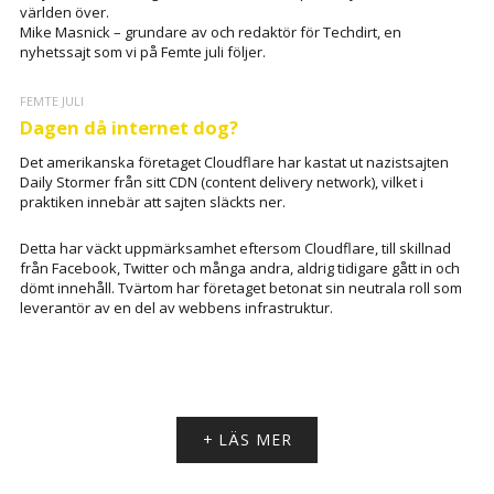
världen över.
Mike Masnick – grundare av och redaktör för Techdirt, en
nyhetssajt som vi på Femte juli följer.
FEMTE JULI
Dagen då internet dog?
Det amerikanska företaget Cloudflare har kastat ut nazistsajten
Daily Stormer från sitt CDN (content delivery network), vilket i
praktiken innebär att sajten släckts ner.
Detta har väckt uppmärksamhet eftersom Cloudflare, till skillnad
från Facebook, Twitter och många andra, aldrig tidigare gått in och
dömt innehåll. Tvärtom har företaget betonat sin neutrala roll som
leverantör av en del av webbens infrastruktur.
+ LÄS MER