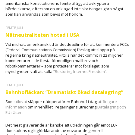
amerikanska konstitutionens femte tillägg att avkryptera
hårddiskarna, eftersom en anklagad inte ska tvingas göra något
som kan användas som bevis mot honom.
FEMTE JULI
Nätneutraliteten hotad i USA
Vid midnatt amerikansk tid är det deadline för att kommentera FCCs
(Federal Communications Commission) förslag att släppa på
reglerna kring nätneutralitet. Hittills har det kommit in 22 miljoner
kommentarer – de flesta förmodligen mallbrev och
robotkommentarer – som protesterar mot förslaget, som
myndigheten valt att kalla
”Restoring Internet Freedom”
.
FEMTE JULI
Bahnhofläckan: ”Dramatiskt ökad datalagring”
Som
utlovat
släpper nätoperatören Bahnhof i dag
utförligare
information
om innehållet i regeringens utredning
Datalagring och
EU-rätten
.
Det mest graverande är kanske att utredningen går emot EU-
domstolens ogiltigförklarande av nuvarande generell