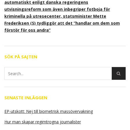
automatiskt enligt danska regeringens
utvisningsreform som även inbegriper fotboja för
kriminella på utresecenter, statsminister Mette
Frederiksen (S) tydliggör att det ”handlar om dem som
förstör för oss andra”
SÖK PÅ SAJTEN
SENASTE INLÄGGEN
EP-utskott: Nej till biometrisk massövervakning
Hur man skapar regimtrogna journalister