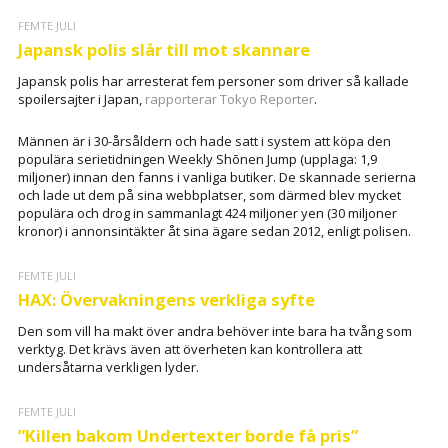
FEMTE JULI
Japansk polis slår till mot skannare
Japansk polis har arresterat fem personer som driver så kallade
spoilersajter i Japan,
rapporterar Tokyo Reporter
.
Männen är i 30-årsåldern och hade satt i system att köpa den
populära serietidningen Weekly Shōnen Jump (upplaga: 1,9
miljoner) innan den fanns i vanliga butiker. De skannade serierna
och lade ut dem på sina webbplatser, som därmed blev mycket
populära och drog in sammanlagt 424 miljoner yen (30 miljoner
kronor) i annonsintäkter åt sina ägare sedan 2012, enligt polisen.
FEMTE JULI
HAX: Övervakningens verkliga syfte
Den som vill ha makt över andra behöver inte bara ha tvång som
verktyg. Det krävs även att överheten kan kontrollera att
undersåtarna verkligen lyder.
FEMTE JULI
”Killen bakom Undertexter borde få pris”