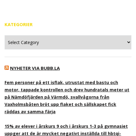
KATEGORIER
Kategorier
NYHETER VIA BUBB.LA
Fem personer på ett isflak, utrustat med bastu och
motor, tappade kontrollen och drev hundratals meter ut
på Nämdöfjärden på Värmdö, svallvågorna från
Vaxholmsbåten bröt upp flaket och sällskapet fick
räddas av samma färja
15% av elever i årskurs 9 och i årskurs 1-3 på gymnasiet
uppger att de är mycket negativt inställda till hbtqi-