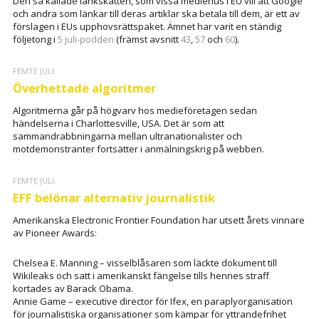
Den så kallade länkskatten, som vissa mediehus i EU vill att Google
och andra som länkar till deras artiklar ska betala till dem, är ett av
förslagen i EUs upphovsrättspaket. Ämnet har varit en ständig
följetong i
5 juli-podden
(främst avsnitt
43
,
57
och
60
).
FEMTE JULI
Överhettade algoritmer
Algoritmerna går på högvarv hos medieföretagen sedan
händelserna i Charlottesville, USA. Det är som att
sammandrabbningarna mellan ultranationalister och
motdemonstranter fortsätter i anmälningskrig på webben.
FEMTE JULI
EFF belönar alternativ journalistik
Amerikanska Electronic Frontier Foundation har utsett årets vinnare
av Pioneer Awards:
Chelsea E. Manning – visselblåsaren som läckte dokument till
Wikileaks och satt i amerikanskt fängelse tills hennes straff
kortades av Barack Obama.
Annie Game – executive director för Ifex, en paraplyorganisation
för journalistiska organisationer som kämpar för yttrandefrihet