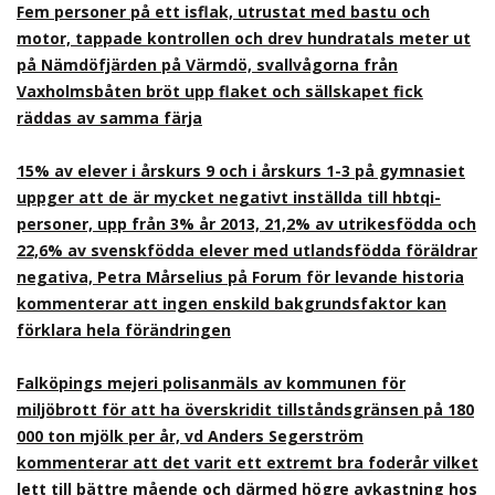
Fem personer på ett isflak, utrustat med bastu och
motor, tappade kontrollen och drev hundratals meter ut
på Nämdöfjärden på Värmdö, svallvågorna från
Vaxholmsbåten bröt upp flaket och sällskapet fick
räddas av samma färja
15% av elever i årskurs 9 och i årskurs 1-3 på gymnasiet
uppger att de är mycket negativt inställda till hbtqi-
personer, upp från 3% år 2013, 21,2% av utrikesfödda och
22,6% av svenskfödda elever med utlandsfödda föräldrar
negativa, Petra Mårselius på Forum för levande historia
kommenterar att ingen enskild bakgrundsfaktor kan
förklara hela förändringen
Falköpings mejeri polisanmäls av kommunen för
miljöbrott för att ha överskridit tillståndsgränsen på 180
000 ton mjölk per år, vd Anders Segerström
kommenterar att det varit ett extremt bra foderår vilket
lett till bättre mående och därmed högre avkastning hos