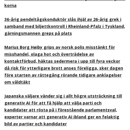
korna
36-årig pendeltågskonduktör slås ihjäl av 26-årig grek i
samband med biljettkontroll i Rheinland-Pfalz i Tyskland,
gärningsmannen greps på plats
Marius Borg Høiby grips av norsk polis misstänkt för
misshandel, olaga hot och överträdelse av
kontaktförbud, häktas sedermera i upp till fyra veckor
då risk för ytterligare brott anses föreligga, sker dagen
före starten av rättegång rörande tidigare anklagelser
om våldtäkt
Japanska väljare vänder sig i allt högre utsträckning till
generativ AI för att få hjälp att välja parti och
kandidater att rösta på i förestående parlamentsval,
experter varnar att generativ AI ibland ger en felaktig
bild av partier och kandidater