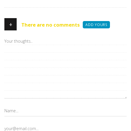
+
There are no comments
ADD YOURS