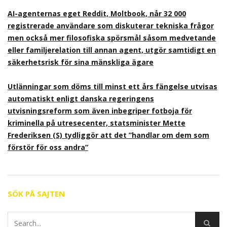
AI-agenternas eget Reddit, Moltbook, når 32 000
registrerade användare som diskuterar tekniska frågor
men också mer filosofiska spörsmål såsom medvetande
eller familjerelation till annan agent, utgör samtidigt en
säkerhetsrisk för sina mänskliga ägare
Utlänningar som döms till minst ett års fängelse utvisas
automatiskt enligt danska regeringens
utvisningsreform som även inbegriper fotboja för
kriminella på utresecenter, statsminister Mette
Frederiksen (S) tydliggör att det ”handlar om dem som
förstör för oss andra”
SÖK PÅ SAJTEN