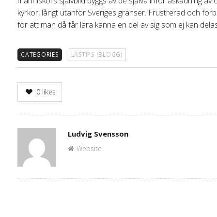
människors självbild byggs av de själva inför åskådning av
kyrkor, långt utanför Sveriges gränser. Frustrerad och förban
för att man då får lära känna en del av sig som ej kan del
CATEGORIES
LÄSTIPS (BLOGG)
0
likes
Author
Ludvig Svensson
Website