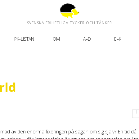
SVENSKA FRIHETLIGA TYCKER OCH TÄNKER
PK-LISTAN
OM
A–D
E–K
rld
formad av den enorma fixeringen på sagan om sig själv? En tid då