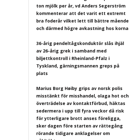
ton mjölk per år, vd Anders Segerström
kommenterar att det varit ett extremt
bra foderår vilket lett till bättre mående
och därmed högre avkastning hos korna
36-årig pendeltågskonduktör slås ihjäl
av 26-årig grek i samband med
biljettkontroll i Rheinland-Pfalz i
Tyskland, gärningsmannen greps på
plats
Marius Borg Høiby grips av norsk polis
misstänkt för misshandel, olaga hot och
överträdelse av kontaktförbud, häktas
sedermera i upp till fyra veckor då risk
för ytterligare brott anses föreligga,
sker dagen före starten av rättegång
rörande tidigare anklagelser om