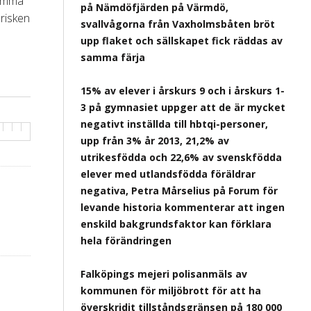
tomma
på Nämdöfjärden på Värmdö,
 risken
svallvågorna från Vaxholmsbåten bröt
upp flaket och sällskapet fick räddas av
samma färja
15% av elever i årskurs 9 och i årskurs 1-
3 på gymnasiet uppger att de är mycket
negativt inställda till hbtqi-personer,
upp från 3% år 2013, 21,2% av
utrikesfödda och 22,6% av svenskfödda
elever med utlandsfödda föräldrar
negativa, Petra Mårselius på Forum för
levande historia kommenterar att ingen
enskild bakgrundsfaktor kan förklara
hela förändringen
Falköpings mejeri polisanmäls av
kommunen för miljöbrott för att ha
överskridit tillståndsgränsen på 180 000