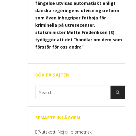
fängelse utvisas automatiskt enligt
danska regeringens utvisningsreform
som även inbegriper fotboja för
kriminella på utresecenter,
statsminister Mette Frederiksen (S)
tydliggör att det ”handlar om dem som
förstör för oss andra”
SÖK PÅ SAJTEN
SENASTE INLÄGGEN
EP-utskott: Nej till biometrisk