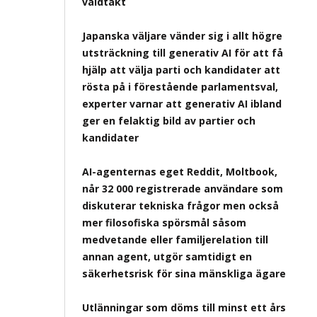
våldtäkt
Japanska väljare vänder sig i allt högre
utsträckning till generativ AI för att få
hjälp att välja parti och kandidater att
rösta på i förestående parlamentsval,
experter varnar att generativ AI ibland
ger en felaktig bild av partier och
kandidater
AI-agenternas eget Reddit, Moltbook,
når 32 000 registrerade användare som
diskuterar tekniska frågor men också
mer filosofiska spörsmål såsom
medvetande eller familjerelation till
annan agent, utgör samtidigt en
säkerhetsrisk för sina mänskliga ägare
Utlänningar som döms till minst ett års