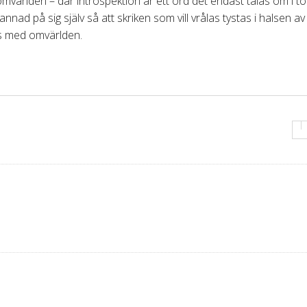
 omvärlden – där introspektion är ett ord det endast talas om i 
nad på sig själv så att skriken som vill vrålas tystas i halsen av
as med omvärlden.