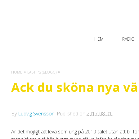
Primary
HEM
RADIO
Navigation
HOME
LÄSTIPS (BLOGG)
Ack du sköna nya vä
By
Ludvig Svensson
.
Published on
2017-08-01
.
Är det möjligt att leva som ung på 2010-talet utan att bli 