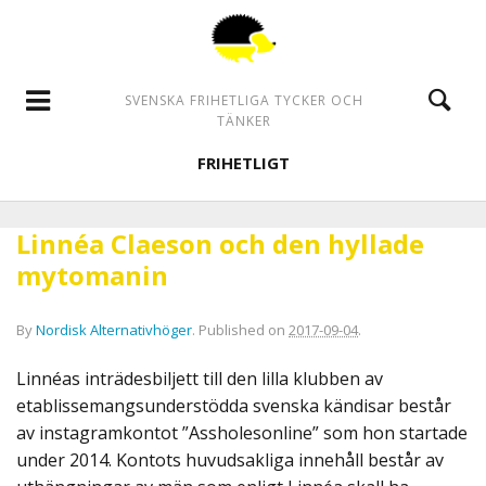
SVENSKA FRIHETLIGA TYCKER OCH
TÄNKER
FRIHETLIGT
Linnéa Claeson och den hyllade
mytomanin
By
Nordisk Alternativhöger
.
Published on
2017-09-04
.
Linnéas inträdesbiljett till den lilla klubben av
etablissemangsunderstödda svenska kändisar består
av instagramkontot ”Assholesonline” som hon startade
under 2014. Kontots huvudsakliga innehåll består av