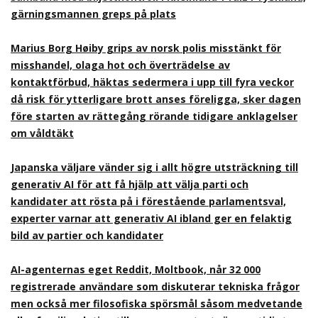
gärningsmannen greps på plats
Marius Borg Høiby grips av norsk polis misstänkt för
misshandel, olaga hot och överträdelse av
kontaktförbud, häktas sedermera i upp till fyra veckor
då risk för ytterligare brott anses föreligga, sker dagen
före starten av rättegång rörande tidigare anklagelser
om våldtäkt
Japanska väljare vänder sig i allt högre utsträckning till
generativ AI för att få hjälp att välja parti och
kandidater att rösta på i förestående parlamentsval,
experter varnar att generativ AI ibland ger en felaktig
bild av partier och kandidater
AI-agenternas eget Reddit, Moltbook, når 32 000
registrerade användare som diskuterar tekniska frågor
men också mer filosofiska spörsmål såsom medvetande