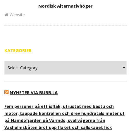
Author
Nordisk Alternativhöger
Website
KATEGORIER
Kategorier
NYHETER VIA BUBB.LA
Fem personer på ett isflak, utrustat med bastu och
motor, tappade kontrollen och drev hundratals meter ut
på Nämdöfjärden på Värmdö, svallvågorna från
Vaxholmsbåten bröt upp flaket och sällskapet fick