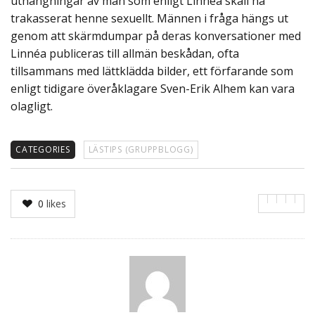
uthängningar av män som enligt Linnéa skall ha
trakasserat henne sexuellt. Männen i fråga hängs ut
genom att skärmdumpar på deras konversationer med
Linnéa publiceras till allmän beskådan, ofta
tillsammans med lättklädda bilder, ett förfarande som
enligt tidigare överåklagare Sven-Erik Alhem kan vara
olagligt.
CATEGORIES
LÄSTIPS (GRUPPBLOGG)
0
likes