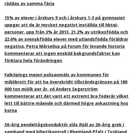
räddas av samma färja
15% av elever i årskurs 9 och i årskurs 1-3 på gymnasiet
uppger att de är mycket negativt inställda till hbtqi-
personer, upp från 3% år 2013, 21,2% av utrikesfödda och
22,6% av svenskfödda elever med utlandsfödda föräldrar
negativa, Petra Mårselius på Forum för levande historia
kommenterar att ingen enskild bakgrundsfaktor kan
förklara hela förändringen
Falköpings mejeri polisanmäls av kommunen för
miljöbrott för att ha överskridit tillståndsgränsen på 180
000 ton mjölk per år, vd Anders Segerström
kommenterar att det varit ett extremt bra foderår vilket
lett till bättre mående och därmed högre avkastning hos
korna
36-årig pendeltågskonduktör slås ihjäl av 26-årig grek i
samband med biljettkontroll i Rheinland-Pfalz i Tyskland,