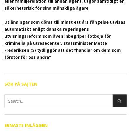
eller familjerelation till annan agent, utgör samtidigt en
säkerhetsrisk för sina mänskliga ägare
Utlänningar som döms till minst ett års fängelse utvisas
automatiskt enligt danska regeringens
utvisningsreform som även inbegriper fotboja för
kriminella på utresecenter, statsminister Mette
Frederiksen (S) tydliggör att det ”handlar om dem som
förstör för oss andra”
SÖK PÅ SAJTEN
SENASTE INLÄGGEN